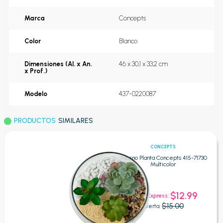
Marca
Concepts
Color
Blanco
Dimensiones (Al. x An.
46 x 30,1 x 33,2 cm
x Prof.)
Modelo
437-0220087
PRODUCTOS
SIMILARES
CONCEPTS
Adorno Planta Concepts 415-71730
Multicolor
$12.99
Oferta Express:
$15.00
Oferta: