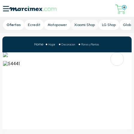
Lupa
Ofertas
Ecredit
Motopower
Xiaomi Shop
LG Shop
Global
Hogar
Decoracion
Flores y Plantas