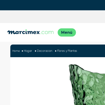
TÉRMINO
1
.
motos
Hogar
Decoracion
Flores y Plantas
2
.
moto
3
.
iphon
4
.
engla
5
.
lavado
6
.
engla
7
.
refrig