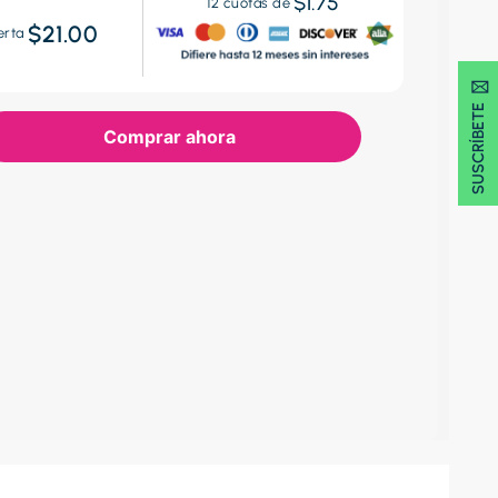
$1.75
12
cuotas de
$21.00
erta
SUSCRÍBETE 🖂
Comprar ahora