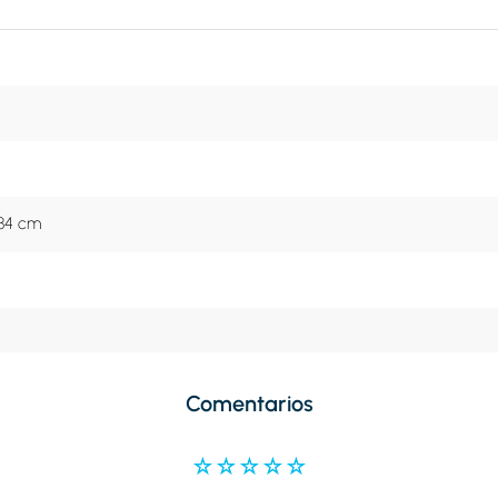
 34 cm
Comentarios
☆
☆
☆
☆
☆