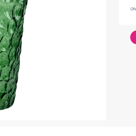
res
Of
lador