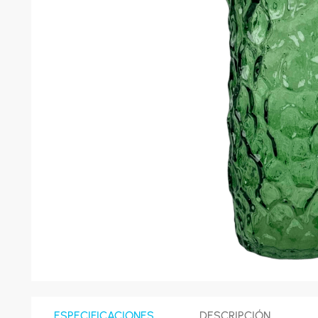
8
.
celula
9
.
cocina
10
.
conge
ESPECIFICACIONES
DESCRIPCIÓN