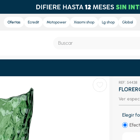
Ofertas
Ecredit
Motopower
Xiaomi shop
Lg shop
Global
Buscar
S MÁS BUSCADOS
:
54438
e
FLORER
nd sound
Ver espec
ra
Elegir 
nd sound pro
Efect
eradora