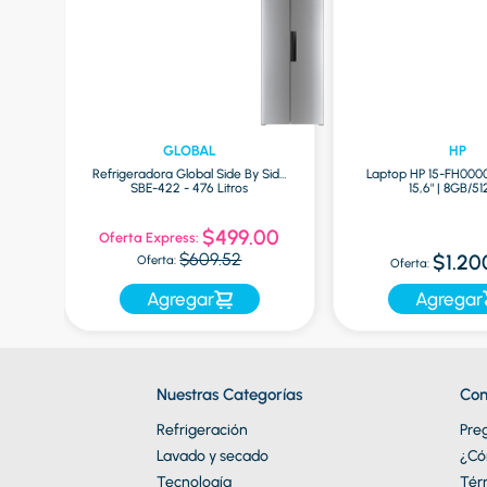
GLOBAL
HP
Refrigeradora Global Side By Side
Laptop HP 15-FH000
ro
SBE-422 - 476 Litros
15,6" | 8GB/5
0
$499.00
Oferta Express:
$609.52
$1.20
Oferta:
Oferta:
Agregar
Agregar
Nuestras Categorías
Con
Refrigeración
Pre
Lavado y secado
¿Có
Tecnología
Tér