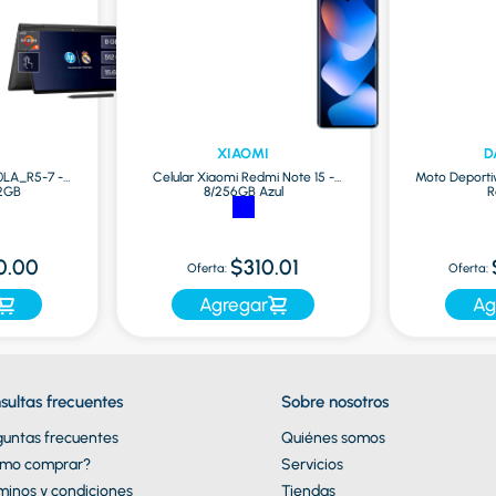
XIAOMI
D
0LA_R5-7 -
Celular Xiaomi Redmi Note 15 -
Moto Deporti
12GB
8/256GB Azul
R
0.00
$310.01
Oferta:
Oferta:
Agregar
Ag
sultas frecuentes
Sobre nosotros
guntas frecuentes
Quiénes somos
mo comprar?
Servicios
minos y condiciones
Tiendas