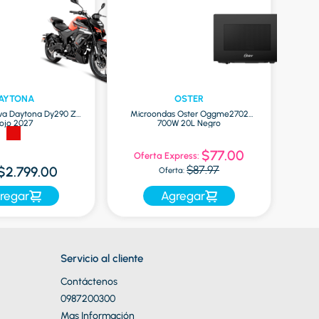
AYTONA
OSTER
va Daytona Dy290 Zr
Microondas Oster Oggme2702
Globa
ojo 2027
700W 20L Negro
$77.00
Oferta Express:
$87.97
$2.799.00
Oferta:
regar
Agregar
Servicio al cliente
Contáctenos
0987200300
Mas Información