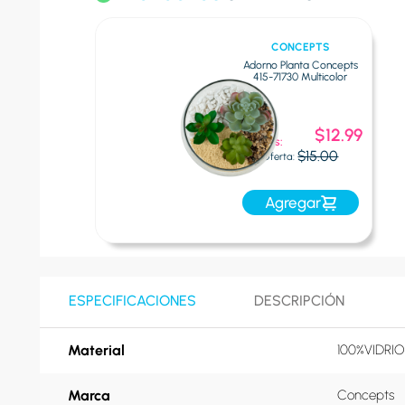
CONCEPTS
Adorno Planta Concepts
415-71730 Multicolor
Oferta
$12.99
Express:
$15.00
Oferta:
Agregar
ESPECIFICACIONES
DESCRIPCIÓN
Material
100%VIDRIO
Marca
Concepts