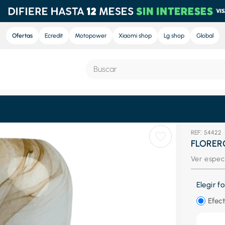
Ofertas
Ecredit
Motopower
Xiaomi shop
Lg shop
Global
Buscar
S MÁS BUSCADOS
:
54422
e
FLORER
nd sound
Ver espec
nd sound pro
Elegir 
ra
Efect
eradora