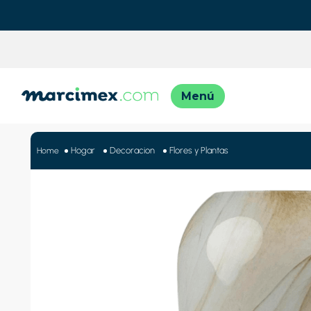
TÉRMINO
1
.
motos
Hogar
Decoracion
Flores y Plantas
2
.
moto
3
.
iphon
4
.
engla
5
.
engla
6
.
lavado
7
.
refrig