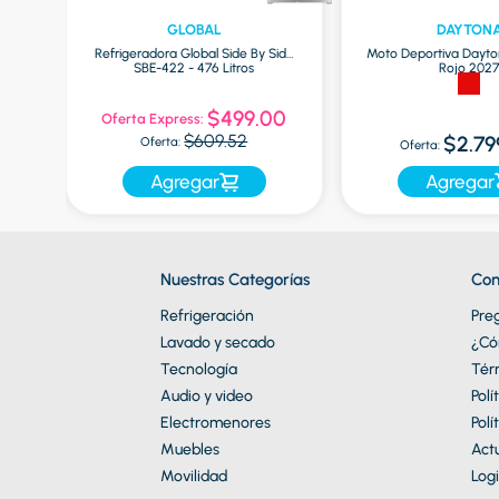
GLOBAL
DAYTON
Refrigeradora Global Side By Side
Moto Deportiva Dayto
SBE-422 - 476 Litros
Rojo 202
9
$499.00
Oferta Express:
$609.52
$2.79
Oferta:
Oferta:
Agregar
Agregar
Nuestras Categorías
Con
Refrigeración
Pre
Lavado y secado
¿Có
Tecnología
Tér
Audio y video
Polí
Electromenores
Polí
Muebles
Actu
Movilidad
Logi