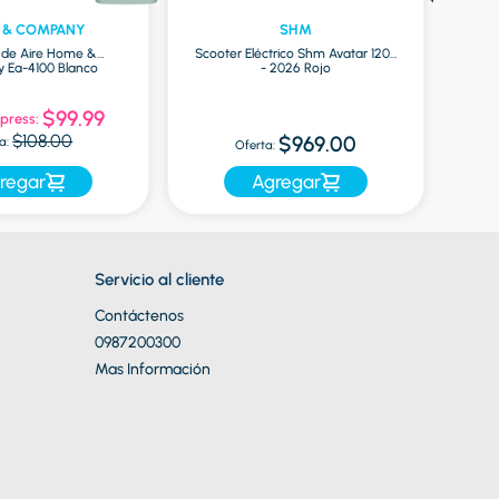
 & COMPANY
SHM
r de Aire Home &
Scooter Eléctrico Shm Avatar 1200
Ea-4100 Blanco
- 2026 Rojo
Mac
$99.99
press:
Of
$108.00
$969.00
a:
Oferta:
regar
Agregar
Servicio al cliente
Contáctenos
0987200300
Mas Información