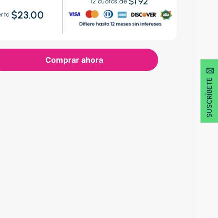
$1.92
12
cuotas de
$23.00
erta
Comprar ahora
SUSCRÍBETE 🖂