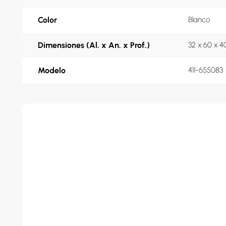
Color
Blanco
Dimensiones (Al. x An. x Prof.)
32 x 60 x 
Modelo
411-655083