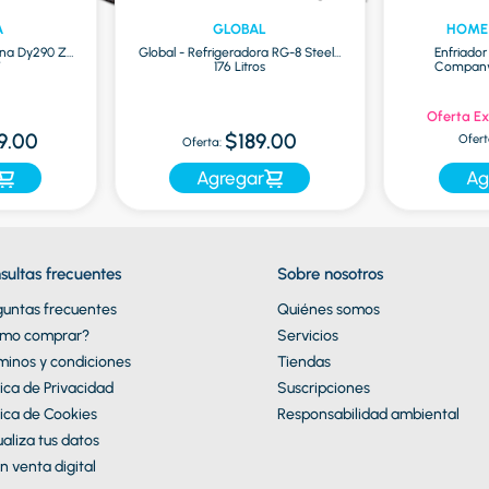
A
GLOBAL
HOME
na Dy290 Zr
Global - Refrigeradora RG-8 Steel |
Enfriado
7
176 Litros
Company 
Oferta Ex
9.00
$189.00
Ofert
Oferta:
Agregar
Ag
sultas frecuentes
Sobre nosotros
guntas frecuentes
Quiénes somos
mo comprar?
Servicios
minos y condiciones
Tiendas
tica de Privacidad
Suscripciones
tica de Cookies
Responsabilidad ambiental
aliza tus datos
n venta digital