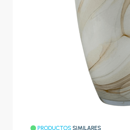
8
.
celula
9
.
cocina
10
.
conge
PRODUCTOS
SIMILARES