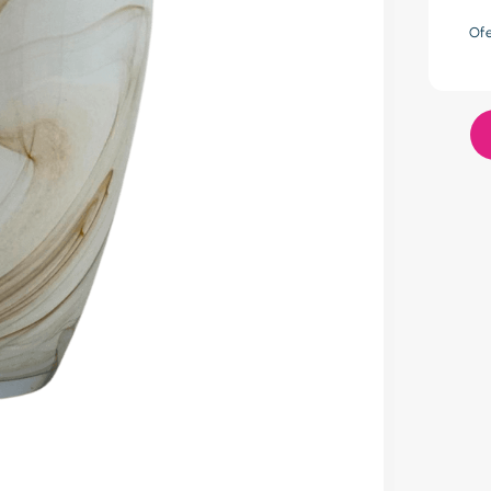
res
Of
lador