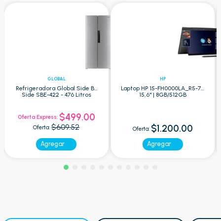
GLOBAL
HP
Refrigeradora Global Side By
Laptop HP 15-FH0000LA_R5-7 -
Side SBE-422 - 476 Litros
15,6" | 8GB/512GB
$499.00
Oferta Express:
$609.52
$1.200.00
Oferta:
Oferta:
Agregar
Agregar