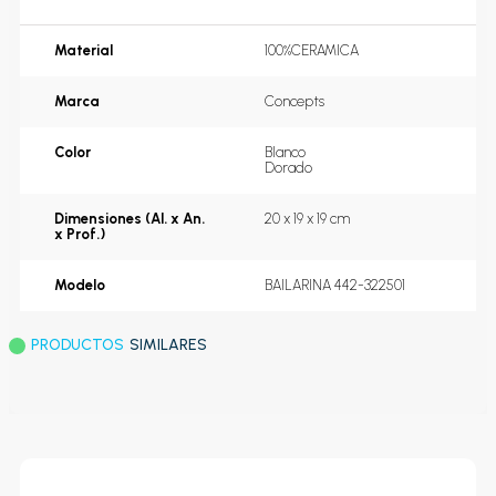
Material
100%CERAMICA
Marca
Concepts
Color
Blanco
Dorado
Dimensiones (Al. x An.
20 x 19 x 19 cm
x Prof.)
Modelo
BAILARINA 442-322501
PRODUCTOS
SIMILARES