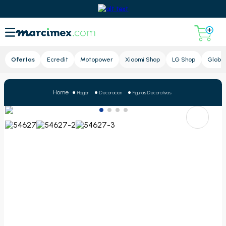
Lupa
Ofertas
Ecredit
Motopower
Xiaomi Shop
LG Shop
Global
Hogar
Decoracion
Figuras Decorativas