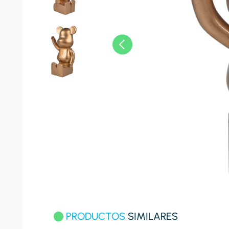
8
.
celula
9
.
cocina
10
.
conge
PRODUCTOS
SIMILARES