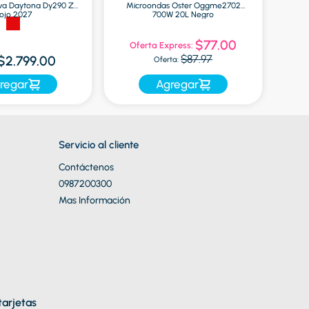
va Daytona Dy290 Zr
Microondas Oster Oggme2702
Globa
ojo 2027
700W 20L Negro
$77.00
Oferta Express:
$87.97
$2.799.00
Oferta:
regar
Agregar
Servicio al cliente
Contáctenos
0987200300
Mas Información
arjetas