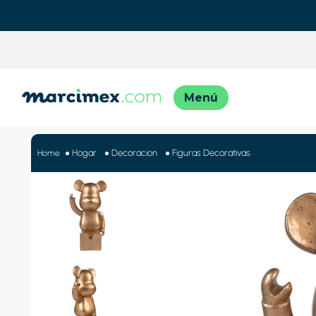
TÉRMINO
1
.
motos
Hogar
Decoracion
Figuras Decorativas
2
.
moto
3
.
iphon
4
.
engla
5
.
lavado
6
.
engla
7
.
refrig