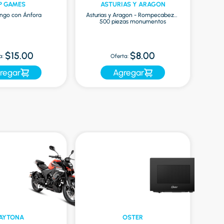
IP GAMES
ASTURIAS Y ARAGON
ingo con Ánfora
Asturias y Aragon - Rompecabezas
C
500 piezas monumentos
Of
$15.00
$8.00
a:
Oferta:
regar
Agregar
AYTONA
OSTER