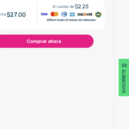
$2.25
12
cuotas de
$27.00
erta
Comprar ahora
SUSCRÍBETE 🖂