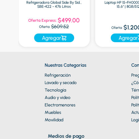
Refrigeradora Global Side By Side
Laptop HP 15-FH000
ro
SBE-422 - 476 Litros
15,6" | 8GB/5
0
$499.00
Oferta Express:
$609.52
$1.20
Oferta:
Oferta:
Agregar
Agregar
Nuestras Categorías
Con
Refrigeración
Pre
Lavado y secado
¿Có
Tecnología
Tér
Audio y video
Polí
Electromenores
Polí
Muebles
Actu
Movilidad
Logi
Medios de pago