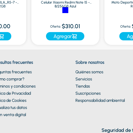
0LA_R5-7 -
Celular Xiaomi Redmi Note 15 -
Moto Deporti
12GB
8/256GB Azul
R
0.00
$310.01
Oferta:
Oferta:
Agregar
Ag
sultas frecuentes
Sobre nosotros
guntas frecuentes
Quiénes somos
mo comprar?
Servicios
minos y condiciones
Tiendas
tica de Privacidad
Suscripciones
tica de Cookies
Responsabilidad ambiental
aliza tus datos
n venta digital
Seguridad de t