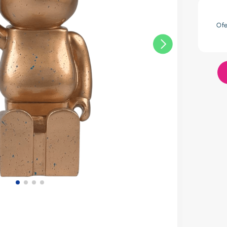
res
Of
lador