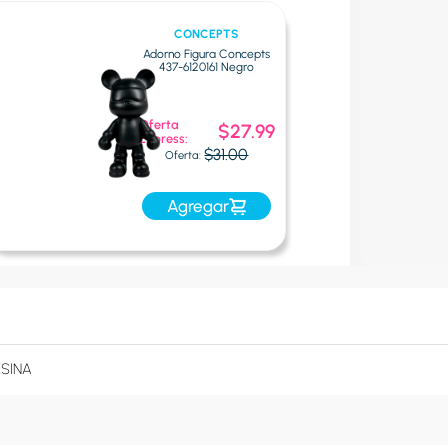
CONCEPTS
Adorno Figura Concepts
437-6120161 Negro
Oferta
$27.99
Express:
$31.00
Oferta:
Agregar
ESINA