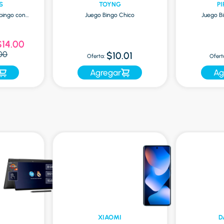
S
TOYNG
P
bingo con
Juego Bingo Chico
Juego B
$14.00
.00
$10.01
Oferta:
Ofert
Agregar
Ag
XIAOMI
D