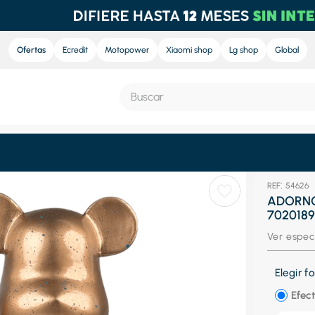
Ofertas
Ecredit
Motopower
Xiaomi shop
Lg shop
Global
Buscar
S MÁS BUSCADOS
:
54626
e
ADORNO
702018
nd sound
Ver espec
ra
nd sound pro
Elegir 
eradora
Efect