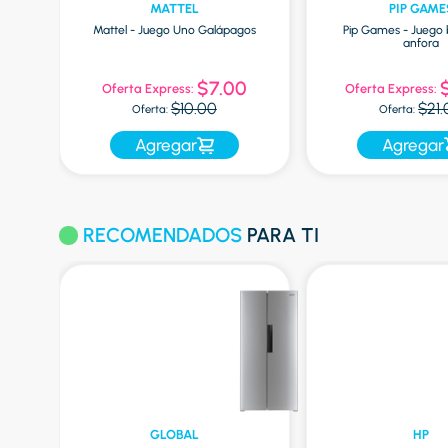
MATTEL
PIP GAME
a de
Mattel - Juego Uno Galápagos
Pip Games - Juego 
anfora
0
$7.00
Oferta Express:
Oferta Express:
$10.00
$21
Oferta:
Oferta:
Agregar
Agregar
RECOMENDADOS
PARA TI
GLOBAL
HP