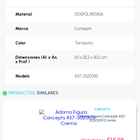
Material
100%POLIRESINA
Marca
Concepts
Color
Terracota
Dimensiones (Al. x An.
60 x 32,2 x 36,2 cm
x Prof.)
Modelo
437-2620042
PRODUCTOS
SIMILARES
CONCEPTS
Adorno Figura Concepts 437-
5020159 Crema