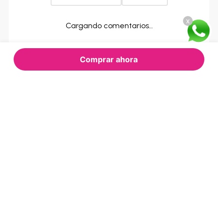
x
Cargando comentarios…
Comprar ahora
PODRÍA
INTERESARTE
PIP GAMES
PIP GAMES
Pip Games - Juego bingo con
Juego Bingo con Ánfora
anfora
$14.00
Oferta Express:
$21.00
$15.00
Oferta:
Oferta: