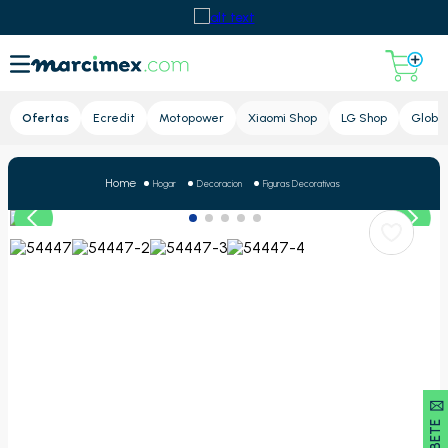
Lupa
Ofertas
Ecredit
Motopower
Xiaomi Shop
LG Shop
Global
Hogar
Decoracion
Figuras Decorativas
SUSCRÍBETE 🖂