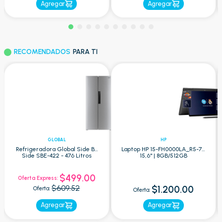
Agregar
Agregar
RECOMENDADOS
PARA TI
GLOBAL
HP
Refrigeradora Global Side By
Laptop HP 15-FH0000LA_R5-7 -
Side SBE-422 - 476 Litros
15,6" | 8GB/512GB
$499.00
Oferta Express:
$609.52
$1.200.00
Oferta:
Oferta:
Agregar
Agregar