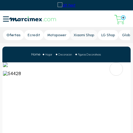
Lupa
Ofertas
Ecredit
Motopower
Xiaomi Shop
LG Shop
Global
Hogar
Decoracion
Figuras Decorativas