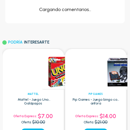
Cargando comentarios…
PODRÍA
INTERESARTE
MATTEL
PIP GAMES
Mattel - Juego Uno
Pip Games - Juego bingo con
Galápagos
anfora
$7.00
$14.00
Oferta Express:
Oferta Express:
$10.00
$21.00
Oferta:
Oferta: