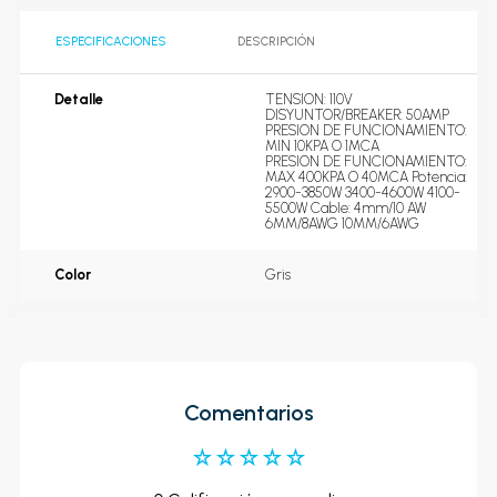
ESPECIFICACIONES
DESCRIPCIÓN
Detalle
TENSION: 110V 
DISYUNTOR/BREAKER: 50AMP

PRESION DE FUNCIONAMIENTO: 
MIN 10KPA O 1MCA

PRESION DE FUNCIONAMIENTO: 
MAX 400KPA O 40MCA Potencia: 
2900-3850W 3400-4600W 4100-
5500W Cable: 4mm/10 AW 
6MM/8AWG 10MM/6AWG
Color
Gris
Comentarios
☆
☆
☆
☆
☆