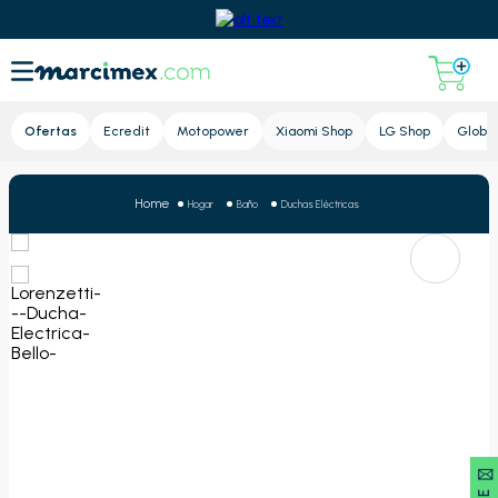
Lupa
Ofertas
Ecredit
Motopower
Xiaomi Shop
LG Shop
Global
Hogar
Baño
Duchas Eléctricas