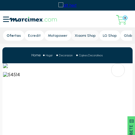
Lupa
Ofertas
Ecredit
Motopower
Xiaomi Shop
LG Shop
Global
Hogar
Decoracion
Cojines Decorativos
SUSCRÍBETE 🖂