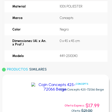
Material
100% POLIESTER
Marca
Concepts
Color
Negro
Dimensiones (Al. x An.
0 x 45 x 45 cm
x Prof.)
Modelo
449-2510040
PRODUCTOS
SIMILARES
CONCEPTS
Cojín Concepts 425-72066 Beige
$17.99
Oferta Express:
$21.00
Oferta: