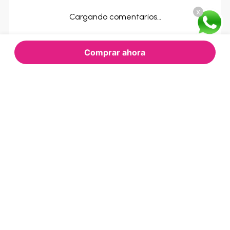
x
Cargando comentarios…
Comprar ahora
RECOMENDADOS
PARA TI
GLOBAL
XIAOMI
Refrigeradora Global Side By
Celular Xiaomi Redmi Note 15
Side SBE-422 - 476 Litros
- 8/256GB Azul
$499.00
Oferta Express:
$609.52
$310.01
Oferta:
Oferta: