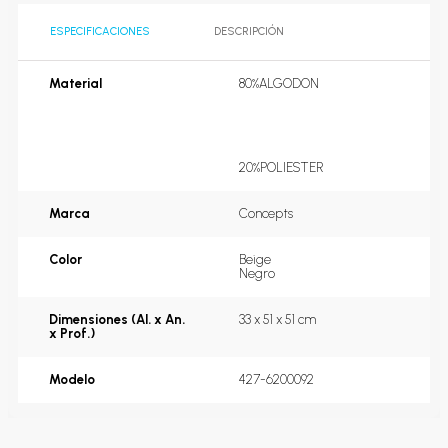
ESPECIFICACIONES
DESCRIPCIÓN
Material
80%ALGODON                                    
20%POLIESTER
Marca
Concepts
Color
Beige
Negro
Dimensiones (Al. x An.
33 x 51 x 51 cm
x Prof.)
Modelo
427-6200092