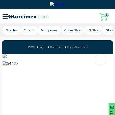
Lupa
Ofertas
Ecredit
Motopower
Xiaomi Shop
LG Shop
Global
Hogar
Decoracion
Cojines Decorativos