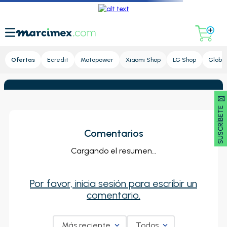
Lupa
Ofertas
Ecredit
Motopower
Xiaomi Shop
LG Shop
Global
SUSCRÍBETE 🖂
Comentarios
Cargando el resumen…
Por favor, inicia sesión para escribir un
comentario.
Más reciente
Todos