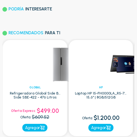
PODRÍA
INTERESARTE
RECOMENDADOS
PARA TI
GLOBAL
HP
Refrigeradora Global Side By
Laptop HP 15-FH0000LA_R5-7 -
Side SBE-422 - 476 Litros
15,6" | 8GB/512GB
$499.00
Oferta Express:
$609.52
$1.200.00
Oferta:
Oferta:
Agregar
Agregar