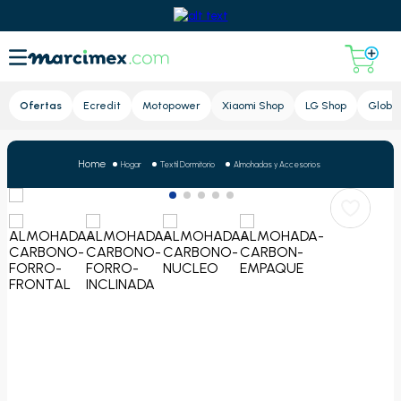
Lupa
Ofertas
Ecredit
Motopower
Xiaomi Shop
LG Shop
Global
Hogar
Textil Dormitorio
Almohadas y Accesorios