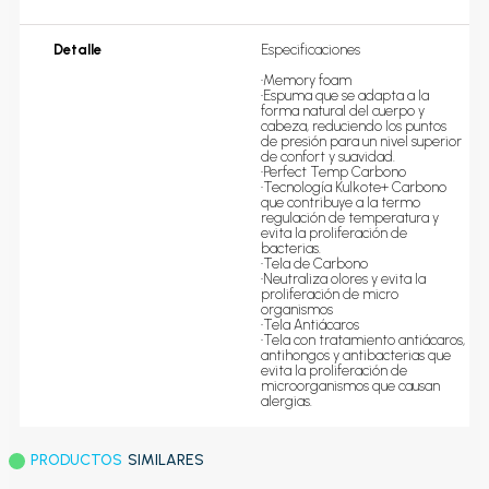
Detalle
Especificaciones

•Memory foam

•Espuma que se adapta a la 
forma natural del cuerpo y 
cabeza, reduciendo los puntos 
de presión para un nivel superior 
de confort y suavidad.

•Perfect Temp Carbono

•Tecnología Kulkote+ Carbono 
que contribuye a la termo 
regulación de temperatura y 
evita la proliferación de 
bacterias.

•Tela de Carbono

•Neutraliza olores y evita la 
proliferación de micro 
organismos

•Tela Antiácaros

•Tela con tratamiento antiácaros, 
antihongos y antibacterias que 
evita la proliferación de 
microorganismos que causan 
alergias.
PRODUCTOS
SIMILARES