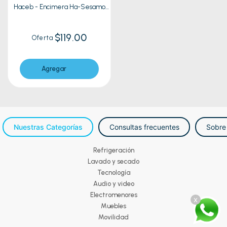
Haceb - Encimera Ha-Sesamo
60inox 3c hf-gp | Inox
$119.00
Oferta
Agregar
Nuestras Categorías
Consultas frecuentes
Sobre
Refrigeración
Lavado y secado
Tecnología
Audio y video
Electromenores
x
Muebles
Movilidad