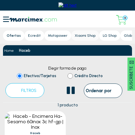
Lupa
Ofertas
Ecredit
Motopower
Xiaomi Shop
LG Shop
Global
Haceb
SUSCRÍBETE 🖂
Elegir forma de pago:
Efectivo/Tarjetas
Crédito Directo
Ordenar por
FILTROS
1
producto
Haceb