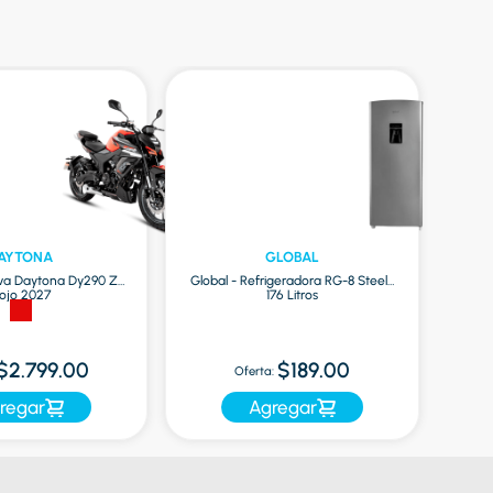
AYTONA
GLOBAL
va Daytona Dy290 Zr
Global - Refrigeradora RG-8 Steel |
ojo 2027
176 Litros
O
$2.799.00
$189.00
Oferta:
regar
Agregar