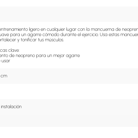
entrenamiento ligero en cualquier lugar con la mancuerna de neopreno
uave para un agarre cómodo durante el ejercicio. Usa estas mancue
talecer y tonificar tus músculos.

cas clave:

iento de neopreno para un mejor agarre

e usar
6 cm
 instalación