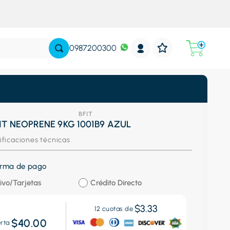
0987200300
BFIT
IT NEOPRENE 9KG 1001B9 AZUL
ificaciones técnicas
forma de pago
ivo/Tarjetas
Crédito Directo
$3.33
12
cuotas de
$40.00
erta