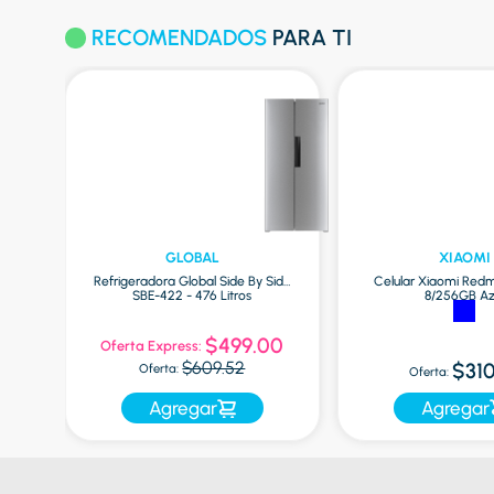
RECOMENDADOS
PARA TI
GLOBAL
XIAOMI
ox
Refrigeradora Global Side By Side
Celular Xiaomi Redm
SBE-422 - 476 Litros
8/256GB Az
0
$499.00
Oferta Express:
$609.52
$310
Oferta:
Oferta:
Agregar
Agregar