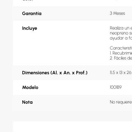
Garantía
3 Meses
Incluye
Realiza un 
neopreno s
ayudar a for
Caracteristi
1. Recubrim
2. Fáciles d
Dimensiones (Al. x An. x Prof.)
11,5 x 13 x 2
Modelo
1001B9
Nota
No requiere