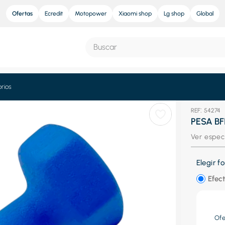
Ofertas
Ecredit
Motopower
Xiaomi shop
Lg shop
Global
Buscar
S MÁS BUSCADOS
rios
:
54274
e
PESA BF
ra
Ver espec
nd sound pro
Elegir 
nd sound
Efect
eradora
res
Of