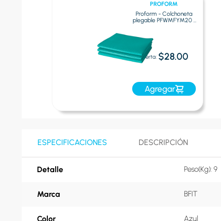
PROFORM
Proform - Colchoneta
plegable PFWMFYM20 |
Turquesa
$28.00
Oferta:
Agregar
ESPECIFICACIONES
DESCRIPCIÓN
Detalle
Peso(Kg): 9
Marca
BFIT
Color
Azul