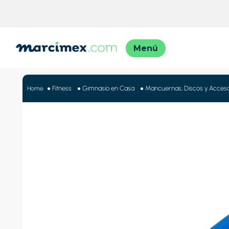
TÉRMINO
1
.
motos
Fitness
Gimnasio en Casa
Mancuernas, Discos y Acceso
2
.
moto
3
.
iphon
4
.
lavado
5
.
engla
6
.
engla
7
.
refrig
8
.
celula
9
.
cocina