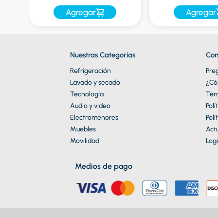
Agregar
Agregar
Nuestras Categorías
Con
Refrigeración
Pre
Lavado y secado
¿Có
Tecnología
Tér
Audio y video
Polí
Electromenores
Polí
Muebles
Actu
Movilidad
Logi
Medios de pago