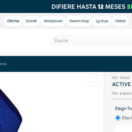
Ofertas
Ecredit
Motopower
Xiaomi shop
Lg shop
Global
Buscar
S MÁS BUSCADOS
rios
nd sound
:
44065
ACTIVE 
nd sound pro
Ver espec
e
Elegir 
ra
Efect
eradora