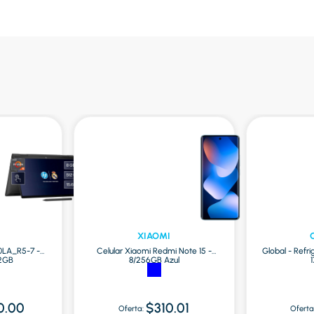
XIAOMI
0LA_R5-7 -
Celular Xiaomi Redmi Note 15 -
Global - Refr
12GB
8/256GB Azul
1
0.00
$310.01
Oferta:
Oferta