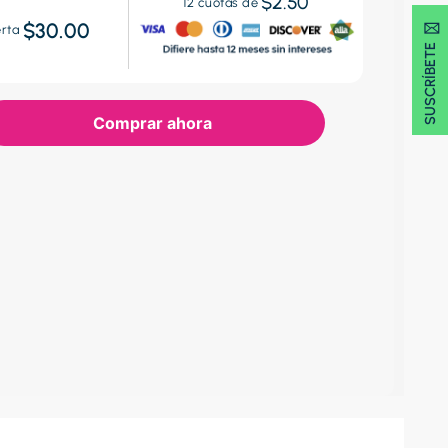
$2.50
12
cuotas de
SUSCRÍBETE 🖂
$30.00
erta
Comprar ahora