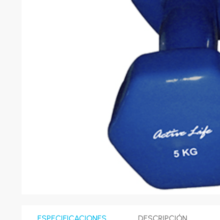
8
.
celula
9
.
cocina
10
.
conge
ESPECIFICACIONES
DESCRIPCIÓN