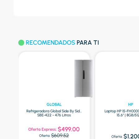
RECOMENDADOS
PARA TI
GLOBAL
HP
00W
Refrigeradora Global Side By Side
Laptop HP 15-FH000
SBE-422 - 476 Litros
15,6" | 8GB/5
0
$499.00
Oferta Express:
$609.52
$1.20
Oferta:
Oferta: