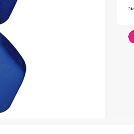
res
Of
lador