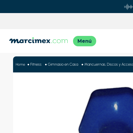
TÉRMINO
1
.
motos
Fitness
Gimnasio en Casa
Mancuernas, Discos y Acceso
2
.
engla
3
.
moto
4
.
engla
5
.
iphon
6
.
lavado
7
.
refrig