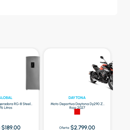
GLOBAL
DAYTONA
igeradora RG-8 Steel |
Moto Deportiva Daytona Dy290 Zr
Mi
76 Litros
Rojo 2027
Of
$189.00
$2.799.00
:
Oferta: