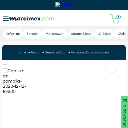
Lupa
Ofertas
Ecredit
Motopower
Xiaomi Shop
LG Shop
Global
Fitness
Gimnasio en Casa
Mancuernas, Discos y Accesorios
SUSCRÍBETE 🖂