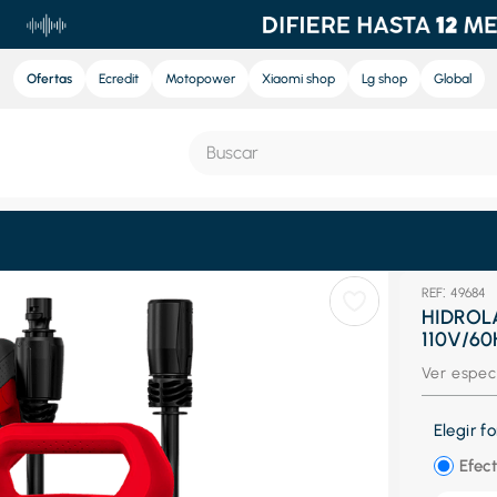
Ofertas
Ecredit
Motopower
Xiaomi shop
Lg shop
Global
Buscar
S MÁS BUSCADOS
:
49684
e
HIDROL
110V/6
nd sound
Ver espec
ra
nd sound pro
Elegir 
eradora
Efect