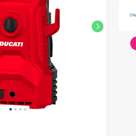
res
Of
lador