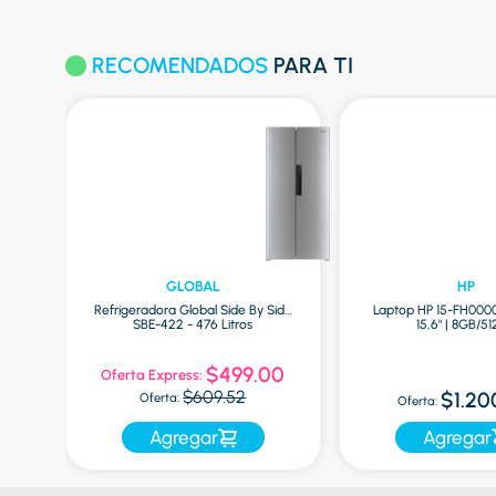
RECOMENDADOS
PARA TI
GLOBAL
HP
Refrigeradora Global Side By Side
Laptop HP 15-FH000
ro
SBE-422 - 476 Litros
15,6" | 8GB/5
0
$499.00
Oferta Express:
$609.52
$1.20
Oferta:
Oferta:
Agregar
Agregar