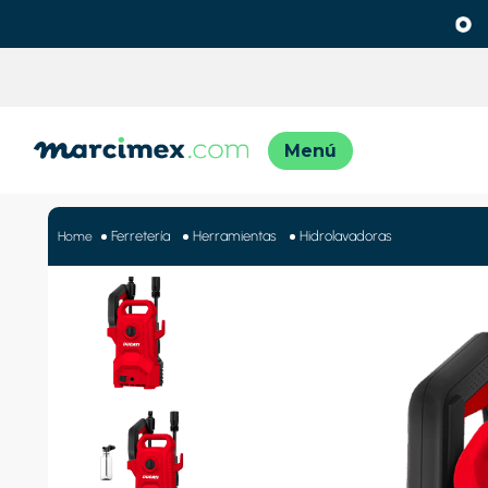
TÉRMINO
1
.
motos
Ferretería
Herramientas
Hidrolavadoras
2
.
moto
3
.
iphon
4
.
engla
5
.
lavado
6
.
engla
7
.
refrig