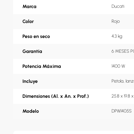
Marca
Ducati
Color
Rojo
Peso en seco
4.3 kg
Garantía
6 MESES P
Potencia Máxima
1400 W
Incluye
Pistola, la
Dimensiones (Al. x An. x Prof.)
25.8 x 19.8 
Modelo
DPW1405S