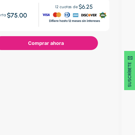
$6.25
12
cuotas de
$75.00
erta
Comprar ahora
SUSCRÍBETE 🖂