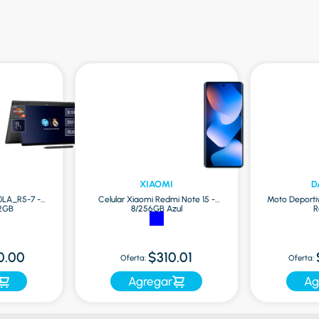
XIAOMI
D
0LA_R5-7 -
Celular Xiaomi Redmi Note 15 -
Moto Deporti
12GB
8/256GB Azul
R
0.00
$310.01
Oferta:
Oferta:
Agregar
Ag