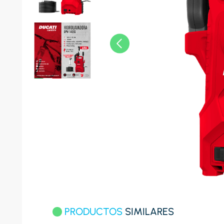
8
.
celula
9
.
cocina
10
.
conge
PRODUCTOS
SIMILARES