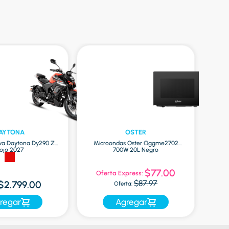
AYTONA
OSTER
va Daytona Dy290 Zr
Microondas Oster Oggme2702
Globa
ojo 2027
700W 20L Negro
$77.00
Oferta Express:
$87.97
$2.799.00
Oferta:
regar
Agregar