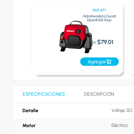
ORTEN
DUCATI
ora Porten Phi-
Hidrolavadora Ducati
9 Negro
Dpw1406S Rojo
$327.00
$79.01
Oferta:
egar
Agregar
ESPECIFICACIONES
DESCRIPCIÓN
Detalle
Voltaje: 120
Motor
Eléctrico