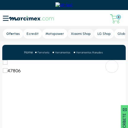
Lupa
Ofertas
Ecredit
Motopower
Xiaomi Shop
LG Shop
Global
Ferretería
Herramientas
Herramientas Manuales
SUSCRÍBETE 🖂