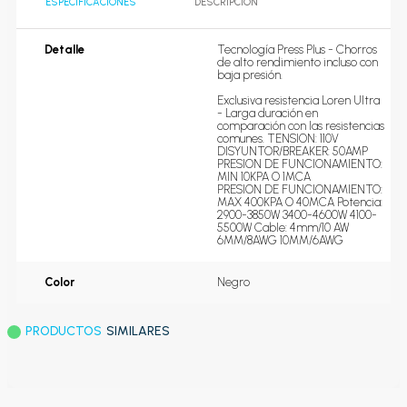
ESPECIFICACIONES
DESCRIPCIÓN
Detalle
Tecnología Press Plus - Chorros 
de alto rendimiento incluso con 
baja presión.

Exclusiva resistencia Loren Ultra 
- Larga duración en 
comparación con las resistencias 
comunes. TENSION: 110V 
DISYUNTOR/BREAKER: 50AMP

PRESION DE FUNCIONAMIENTO: 
MIN 10KPA O 1MCA

PRESION DE FUNCIONAMIENTO: 
MAX 400KPA O 40MCA Potencia: 
2900-3850W 3400-4600W 4100-
5500W Cable: 4mm/10 AW 
6MM/8AWG 10MM/6AWG
Color
Negro
PRODUCTOS
SIMILARES