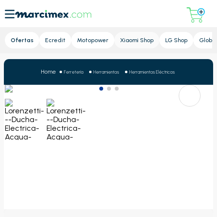
Lupa
Ofertas
Ecredit
Motopower
Xiaomi Shop
LG Shop
Global
Ferretería
Herramientas
Herramientas Eléctricas