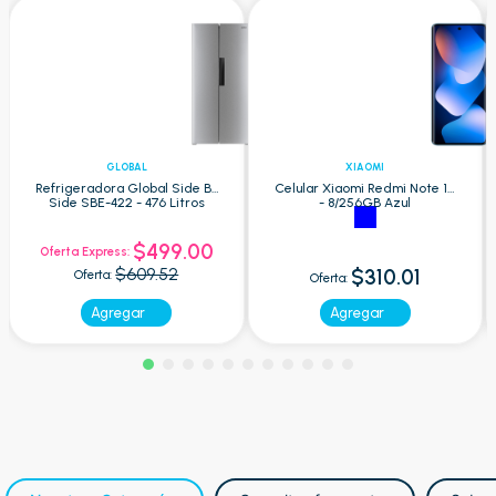
GLOBAL
XIAOMI
Refrigeradora Global Side By
Celular Xiaomi Redmi Note 15
Side SBE-422 - 476 Litros
- 8/256GB Azul
$499.00
Oferta Express:
$609.52
$310.01
Oferta:
Oferta:
Agregar
Agregar