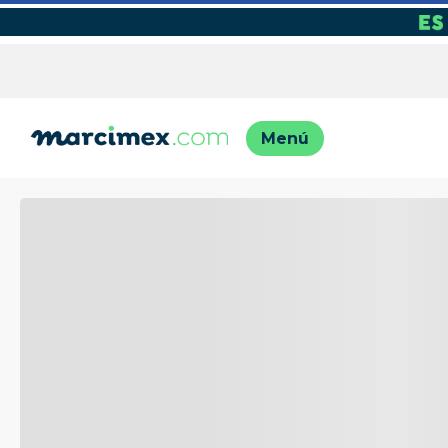
TÉRMINO
1
.
motos
2
.
moto
3
.
iphon
4
.
lavado
5
.
engla
6
.
engla
7
.
refrig