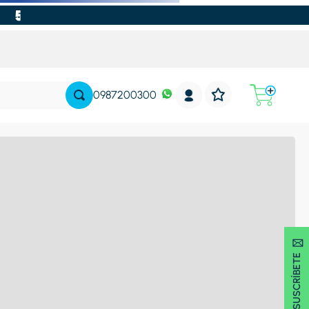
0987200300
SUSCRÍBETE 🖂