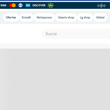
Ofertas
Ecredit
Motopower
Xiaomi shop
Lg shop
Global
Buscar
S MÁS BUSCADOS
e
ra
nd sound pro
nd sound
eradora