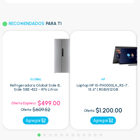
RECOMENDADOS
PARA TI
GLOBAL
HP
Refrigeradora Global Side By
Laptop HP 15-FH0000LA_R5-7 -
Side SBE-422 - 476 Litros
15,6" | 8GB/512GB
$499.00
Oferta Express:
$609.52
$1.200.00
Oferta:
Oferta:
Agregar
Agregar