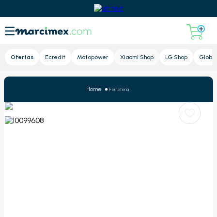
Lupa
Ofertas
Ecredit
Motopower
Xiaomi Shop
LG Shop
Global
Ferretería