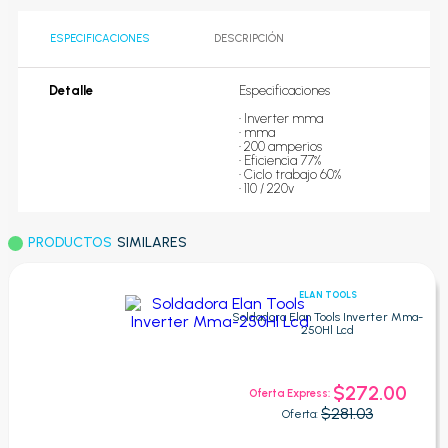
ESPECIFICACIONES
DESCRIPCIÓN
Detalle
Especificaciones

• Inverter mma

• mma

• 200 amperios

• Eficiencia 77%

• Ciclo trabajo 60%

• 110 / 220v
PRODUCTOS
SIMILARES
ELAN TOOLS
Soldadora Elan Tools Inverter Mma-
250Hl Lcd
$272.00
Oferta Express:
$281.03
Oferta: