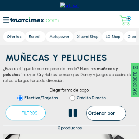
Lupa
Ofertas
Ecredit
Motopower
Xiaomi Shop
LG Shop
Global
Regresar al Home
MUÑECAS Y PELUCHES
SUSCRÍBETE 🖂
¿Buscas el juguete que no pase de moda? Nuestras
muñecas y
peluches
incluyen Cry Babies, personajes Disney y juegos de cocina de
rol para largas horas de diversión.
Elegir forma de pago:
Efectivo/Tarjetas
Crédito Directo
Ordenar por
FILTROS
0
productos