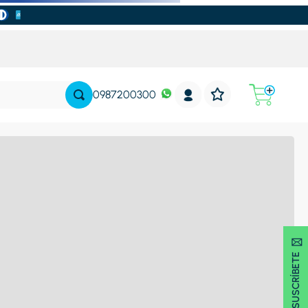
0987200300
SUSCRÍBETE 🖂