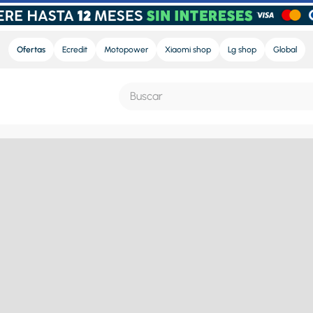
Ofertas
Ecredit
Motopower
Xiaomi shop
Lg shop
Global
Buscar
S MÁS BUSCADOS
e
nd sound
nd sound pro
ra
eradora