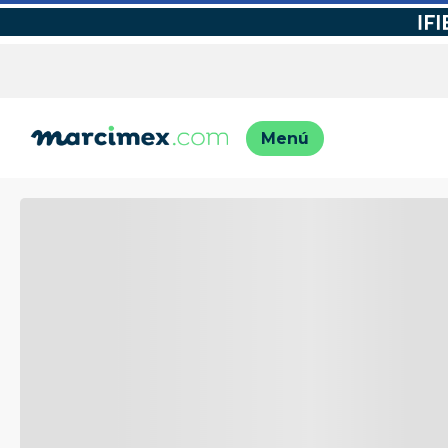
TÉRMINO
1
.
motos
2
.
moto
3
.
iphon
4
.
engla
5
.
engla
6
.
lavado
7
.
refrig