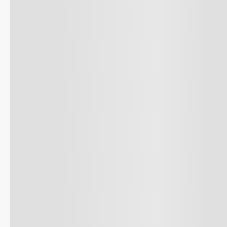
8
.
celula
9
.
cocina
10
.
conge