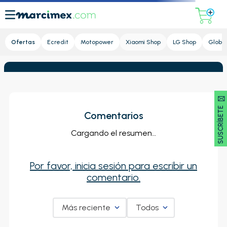
Lupa
Ofertas
Ecredit
Motopower
Xiaomi Shop
LG Shop
Global
SUSCRÍBETE 🖂
Comentarios
Cargando el resumen…
Por favor, inicia sesión para escribir un
comentario.
Más reciente
Todos