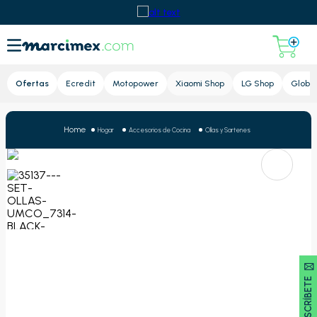
Lupa
Ofertas
Ecredit
Motopower
Xiaomi Shop
LG Shop
Global
Hogar
Accesorios de Cocina
Ollas y Sartenes
SUSCRÍBETE 🖂