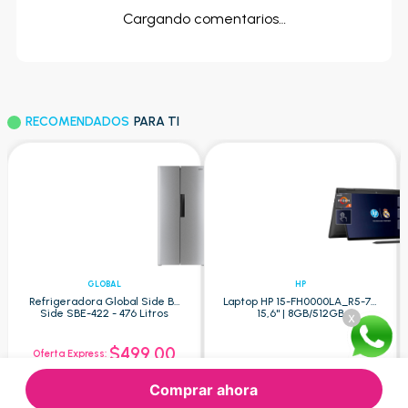
Cargando comentarios…
RECOMENDADOS
PARA TI
GLOBAL
HP
Refrigeradora Global Side By
Laptop HP 15-FH0000LA_R5-7 -
Side SBE-422 - 476 Litros
15,6" | 8GB/512GB
x
$499.00
Oferta Express:
$609.52
$1.200.00
Oferta:
Oferta:
Comprar ahora
Agregar
Agregar