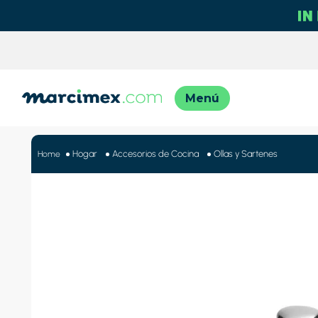
TÉRMINO
1
.
motos
Hogar
Accesorios de Cocina
Ollas y Sartenes
2
.
moto
3
.
iphon
4
.
engla
5
.
lavado
6
.
engla
7
.
refrig