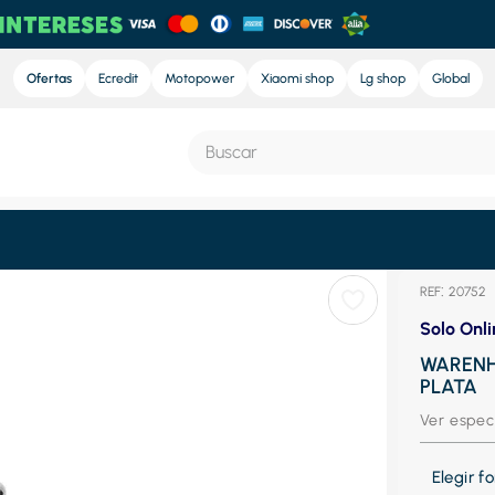
Ofertas
Ecredit
Motopower
Xiaomi shop
Lg shop
Global
Buscar
S MÁS BUSCADOS
:
20752
e
Solo Onli
nd sound
WARENH
PLATA
ra
Ver espec
nd sound pro
eradora
Elegir 