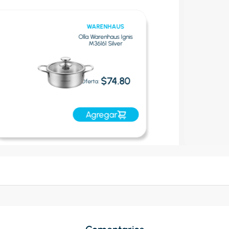
WARENHAUS
Olla Warenhaus Ignis
M36161 Silver
$74.80
Oferta:
Agregar