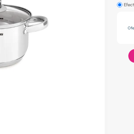
res
Efect
lador
Of