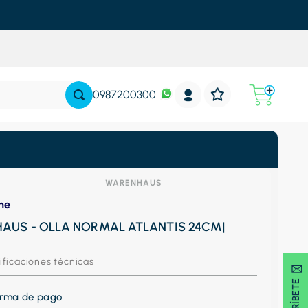
0987200300
WARENHAUS
ne
AUS - OLLA NORMAL ATLANTIS 24CM|
ificaciones técnicas
SUSCRÍBETE 🖂
forma de pago