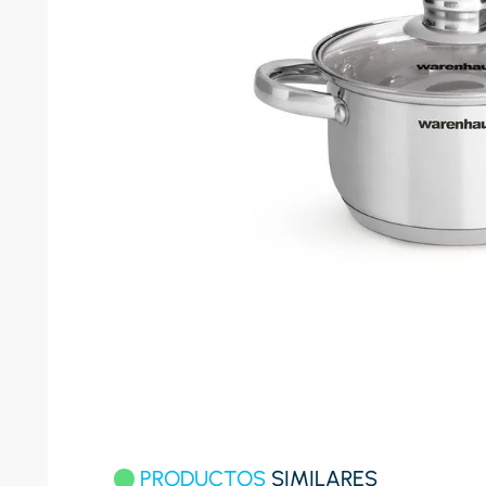
8
.
celula
9
.
cocina
10
.
conge
PRODUCTOS
SIMILARES