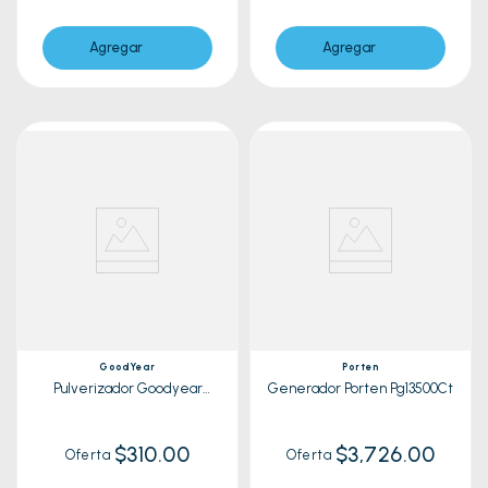
Agregar
Agregar
GoodYear
Porten
Pulverizador Goodyear
Generador Porten Pg13500Ct
Gy2525Sps 25L Motor 2T
$310.00
$3,726.00
Oferta
Oferta