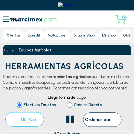
Lupa
Ofertas
Ecredit
Motopower
Xiaomi Shop
LG Shop
Global
Equipos Agrícolas
HERRAMIENTAS AGRÍCOLAS
Sabemos que necesitas
herramientas agrícolas
que duren mucho más.
Confía en nuestros equipos agroindustriales, de fumigación, de labranza,
de picado y agroforestales. ¡Contamos con respaldo técnico postventa!
Elegir forma de pago:
Efectivo/Tarjetas
Crédito Directo
Ordenar por
FILTROS
87
productos