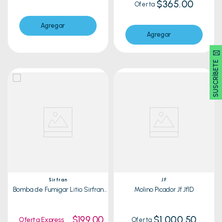
$365.00
Oferta
Agregar
Agregar
SUSCRÍBETE 🖂
Sirfran
JF
Bomba de Fumigar Litio Sirfran
Molino Picador Jf Jf1D
Technology 16Lts
$199.00
$1,000.50
Oferta Express
Oferta