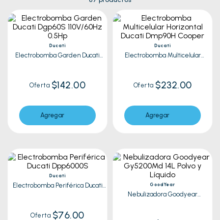
Ducati
Ducati
Electrobomba Garden Ducati
Electrobomba Multicelular
Dgp60S 110V/60Hz 0.5Hp
Horizontal Ducati Dmp90H Cooper
$142.00
$232.00
Oferta
Oferta
Agregar
Agregar
Ducati
Electrobomba Periférica Ducati
GoodYear
Dpp6000S
Nebulizadora Goodyear
Gy5200Md 14L Polvo y Líquido
$76.00
Oferta