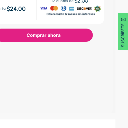
$2.00
12
cuotas de
$24.00
erta
SUSCRÍBETE 🖂
Comprar ahora