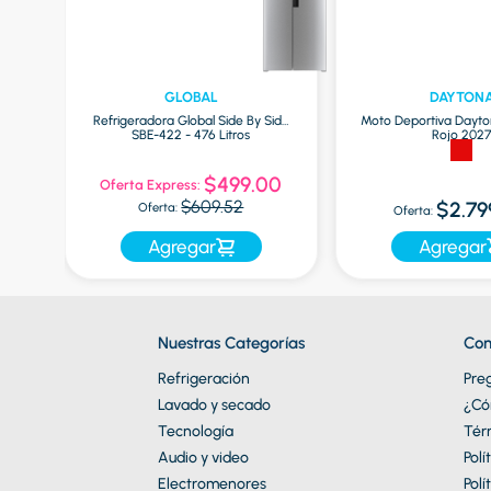
GLOBAL
DAYTON
Refrigeradora Global Side By Side
Moto Deportiva Dayto
SBE-422 - 476 Litros
Rojo 202
9
$499.00
Oferta Express:
$609.52
$2.79
Oferta:
Oferta:
Agregar
Agregar
Nuestras Categorías
Con
Refrigeración
Pre
Lavado y secado
¿Có
Tecnología
Tér
Audio y video
Polí
Electromenores
Polí