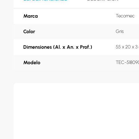
Marca
Tecomec
Color
Gris
Dimensiones (Al. x An. x Prof.)
55 x 20 x 3
Modelo
TEC-51809