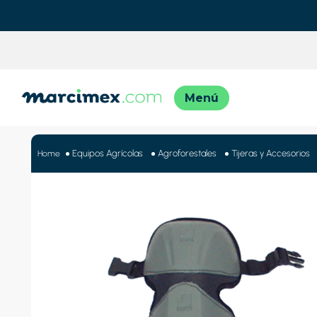
TÉRMINO
1
.
motos
Equipos Agrícolas
Agroforestales
Tijeras y Accesorios
2
.
moto
3
.
iphon
4
.
engla
5
.
engla
6
.
lavado
7
.
refrig