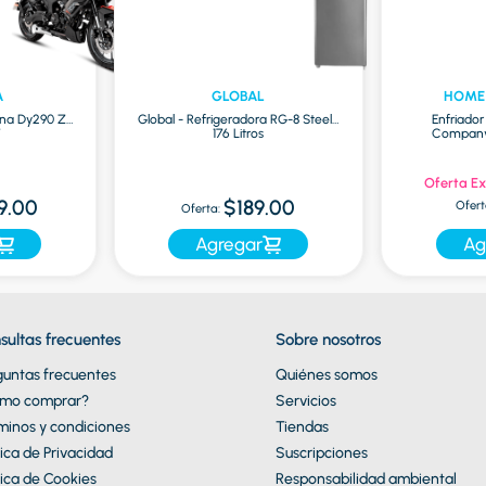
A
GLOBAL
HOME
na Dy290 Zr
Global - Refrigeradora RG-8 Steel |
Enfriado
7
176 Litros
Company 
Oferta Ex
9.00
$189.00
Ofert
Oferta:
Agregar
Ag
sultas frecuentes
Sobre nosotros
guntas frecuentes
Quiénes somos
mo comprar?
Servicios
minos y condiciones
Tiendas
tica de Privacidad
Suscripciones
tica de Cookies
Responsabilidad ambiental