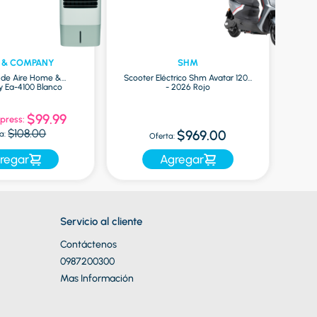
 & COMPANY
SHM
r de Aire Home &
Scooter Eléctrico Shm Avatar 1200
Ea-4100 Blanco
- 2026 Rojo
Mac
$99.99
press:
Of
$108.00
$969.00
a:
Oferta:
regar
Agregar
Servicio al cliente
Contáctenos
0987200300
Mas Información