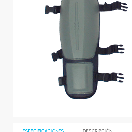
8
.
celula
9
.
cocina
10
.
conge
ESPECIFICACIONES
DESCRIPCIÓN