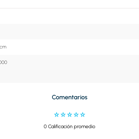
 cm
000
Comentarios
☆
☆
☆
☆
☆
0 Calificación promedio