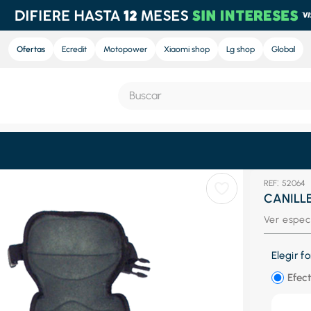
Ofertas
Ecredit
Motopower
Xiaomi shop
Lg shop
Global
Buscar
S MÁS BUSCADOS
:
52064
e
CANILL
nd sound
Ver espec
nd sound pro
Elegir 
ra
Efect
eradora