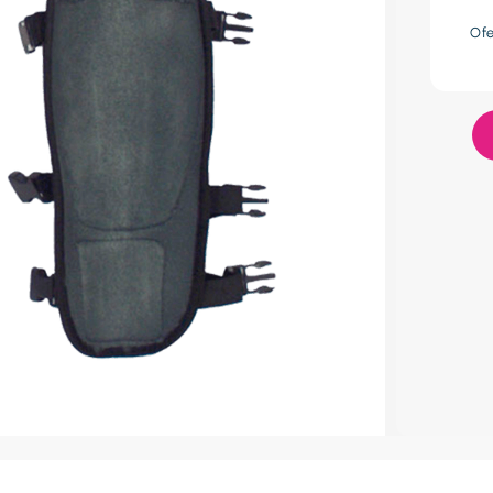
res
Of
lador