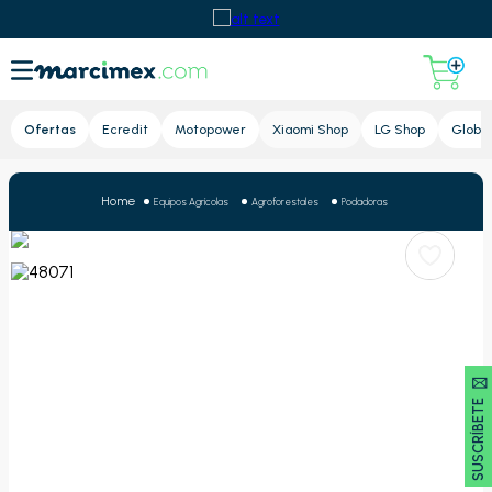
Lupa
Ofertas
Ecredit
Motopower
Xiaomi Shop
LG Shop
Global
Equipos Agrícolas
Agroforestales
Podadoras
SUSCRÍBETE 🖂