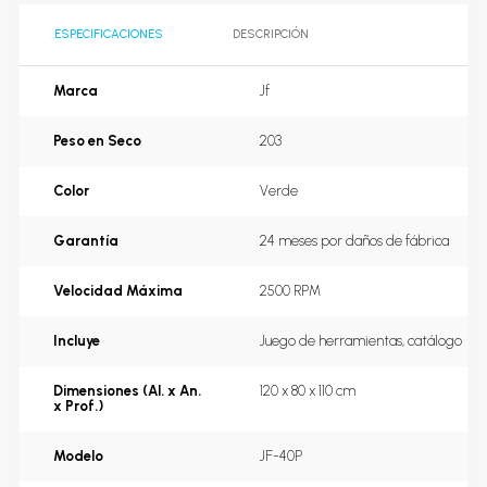
ESPECIFICACIONES
DESCRIPCIÓN
Marca
Jf
Peso en Seco
203
Color
Verde
Garantía
24 meses por daños de fábrica
Velocidad Máxima
2500 RPM
Incluye
Juego de herramientas, catálogo
Dimensiones (Al. x An.
120 x 80 x 110 cm
x Prof.)
Modelo
JF-40P