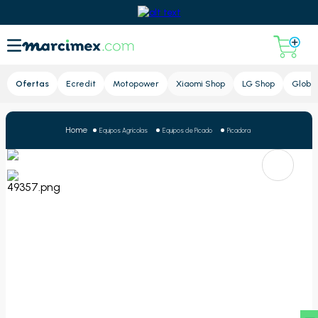
Lupa
Ofertas
Ecredit
Motopower
Xiaomi Shop
LG Shop
Global
Equipos Agrícolas
Equipos de Picado
Picadora