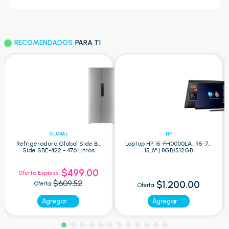
RECOMENDADOS
PARA TI
GLOBAL
HP
Refrigeradora Global Side By
Laptop HP 15-FH0000LA_R5-7 -
Side SBE-422 - 476 Litros
15,6" | 8GB/512GB
$499.00
Oferta Express:
$609.52
$1.200.00
Oferta:
Oferta:
Agregar
Agregar