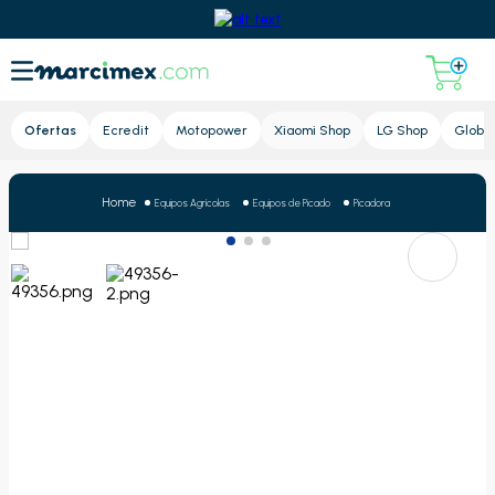
Lupa
Ofertas
Ecredit
Motopower
Xiaomi Shop
LG Shop
Global
Equipos Agrícolas
Equipos de Picado
Picadora