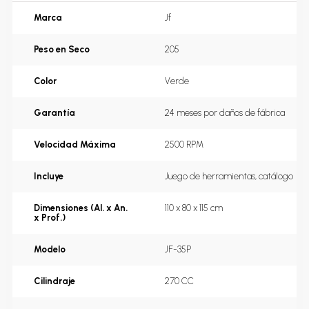
Marca
Jf
Peso en Seco
205
Color
Verde
Garantía
24 meses por daños de fábrica
Velocidad Máxima
2500 RPM
Incluye
Juego de herramientas, catálogo
Dimensiones (Al. x An.
110 x 80 x 115 cm
x Prof.)
Modelo
JF-35P
Cilindraje
270 CC