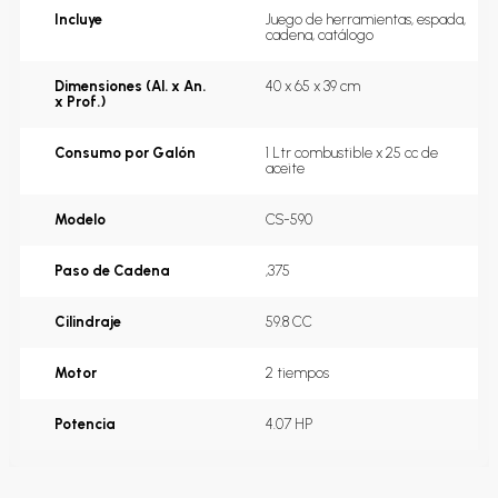
Incluye
Juego de herramientas, espada, 
cadena, catálogo
Dimensiones (Al. x An.
40 x 65 x 39 cm
x Prof.)
Consumo por Galón
1 Ltr combustible x 25 cc de 
aceite
Modelo
CS-590
Paso de Cadena
,375
Cilindraje
59.8 CC
Motor
2 tiempos
Potencia
4.07 HP