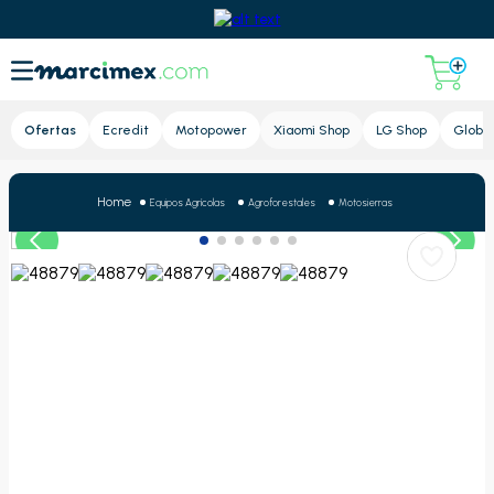
Lupa
Ofertas
Ecredit
Motopower
Xiaomi Shop
LG Shop
Global
Equipos Agrícolas
Agroforestales
Motosierras