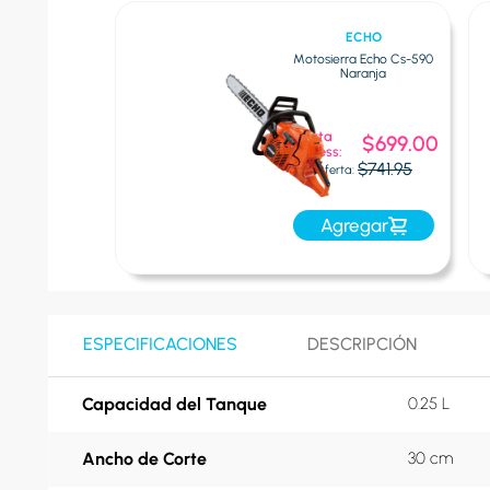
ECHO
Motosierra Echo Cs-590
Naranja
Oferta
$699.00
Express:
$741.95
Oferta:
Agregar
ESPECIFICACIONES
DESCRIPCIÓN
Capacidad del Tanque
0.25 L
Ancho de Corte
30 cm