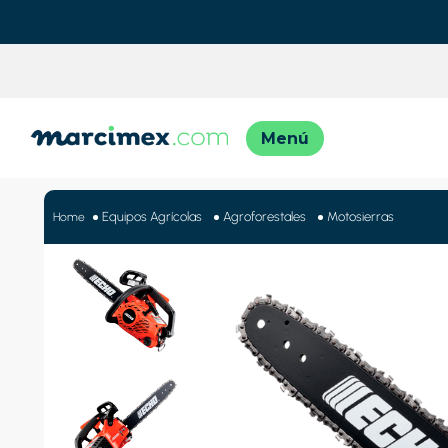
TÉRMINO
1
.
motos
Equipos Agrícolas
Agroforestales
Motosierras
2
.
moto
3
.
iphon
4
.
engla
5
.
lavado
6
.
engla
7
.
refrig