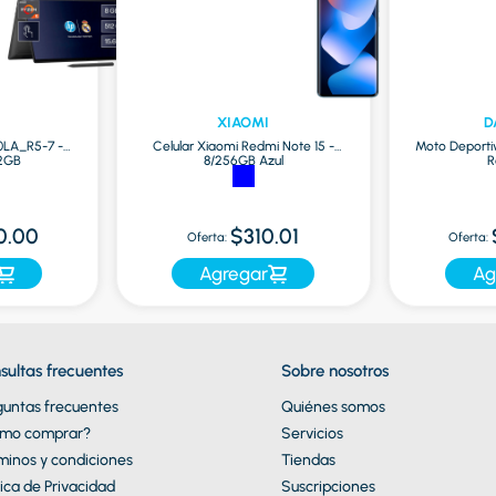
XIAOMI
D
0LA_R5-7 -
Celular Xiaomi Redmi Note 15 -
Moto Deporti
12GB
8/256GB Azul
R
0.00
$310.01
Oferta:
Oferta:
Agregar
Ag
sultas frecuentes
Sobre nosotros
guntas frecuentes
Quiénes somos
mo comprar?
Servicios
minos y condiciones
Tiendas
tica de Privacidad
Suscripciones