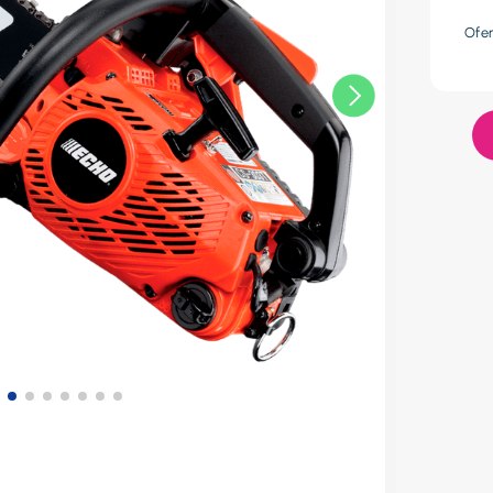
res
Ofe
lador