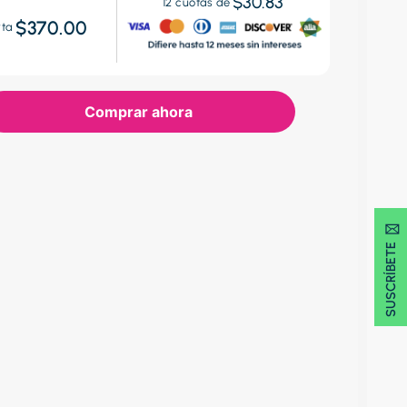
$30.83
12
cuotas de
$370.00
rta
Comprar ahora
SUSCRÍBETE 🖂