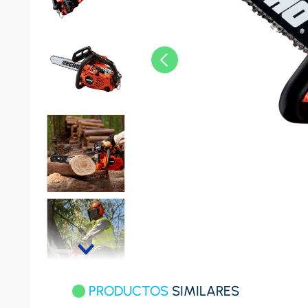
8
.
celula
9
.
cocina
10
.
conge
PRODUCTOS
SIMILARES