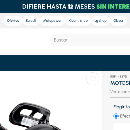
Ofertas
Ecredit
Motopower
Xiaomi shop
Lg shop
Global
Buscar
S MÁS BUSCADOS
:
48878
e
MOTOSI
nd sound
Ver espec
ra
Elegir 
nd sound pro
Efect
eradora