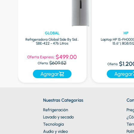
GLOBAL
HP
Refrigeradora Global Side By Side
Laptop HP 15-FH000
ro
SBE-422 - 476 Litros
15,6" | 8GB/5
0
$499.00
Oferta Express:
$609.52
$1.20
Oferta:
Oferta:
Agregar
Agregar
Nuestras Categorías
Con
Refrigeración
Pre
Lavado y secado
¿Có
Tecnología
Tér
Audio y video
Polí