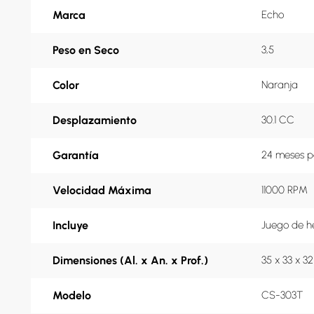
Marca
Echo
Peso en Seco
3,5
Color
Naranja
Desplazamiento
30.1 CC
Garantía
24 meses p
Velocidad Máxima
11000 RPM
Incluye
Juego de h
Dimensiones (Al. x An. x Prof.)
35 x 33 x 3
Modelo
CS-303T