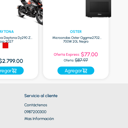
AYTONA
OSTER
va Daytona Dy290 Zr
Microondas Oster Oggme2702
Globa
ojo 2027
700W 20L Negro
$77.00
Oferta Express:
$87.97
$2.799.00
Oferta:
regar
Agregar
Servicio al cliente
Contáctenos
0987200300
Mas Información