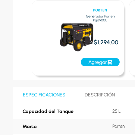
MUTH
PORTEN
Eléctrico Muth
Generador Porten
pb-21
Pgd9000
$751.00
$1.294.00
Oferta:
egar
Agregar
ESPECIFICACIONES
DESCRIPCIÓN
Capacidad del Tanque
25 L
Marca
Porten