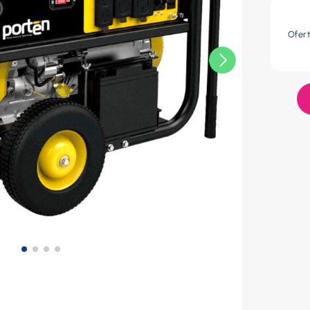
res
Ofer
lador