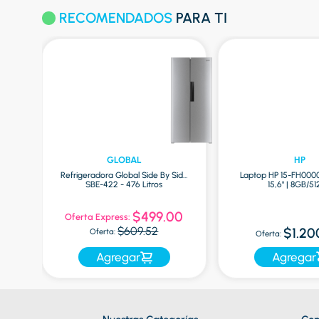
RECOMENDADOS
PARA TI
GLOBAL
HP
Refrigeradora Global Side By Side
Laptop HP 15-FH000
ro
SBE-422 - 476 Litros
15,6" | 8GB/5
0
$499.00
Oferta Express:
$609.52
$1.20
Oferta:
Oferta:
Agregar
Agregar