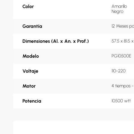
Color
Amarillo
Negro
Garantía
12 Meses p
Dimensiones (Al. x An. x Prof.)
57.5 x 81.5 
Modelo
PG10500E
Voltaje
110-220
Motor
4 tiempos 
Potencia
10500 wtt