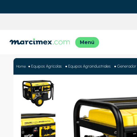
TÉRMINO
1
.
motos
Equipos Agrícolas
Equipos Agroindustriales
Generador 
2
.
moto
3
.
iphon
4
.
engla
5
.
lavado
6
.
engla
7
.
refrig