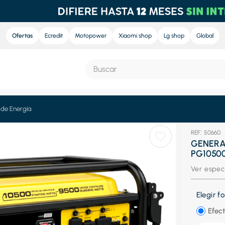
Ofertas
Ecredit
Motopower
Xiaomi shop
Lg shop
Global
Buscar
S MÁS BUSCADOS
de Energía
:
50660
e
GENERA
PG1050
nd sound
Ver espec
ra
nd sound pro
Elegir 
eradora
Efect