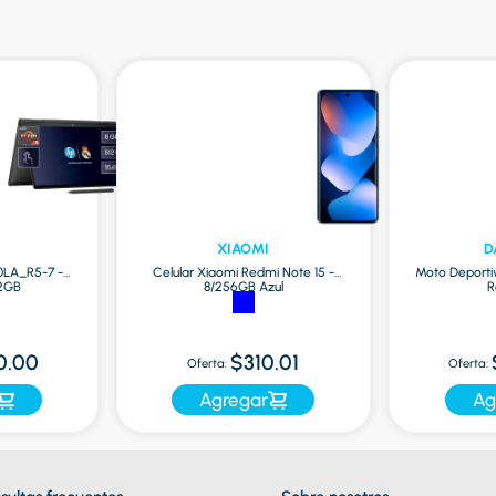
XIAOMI
D
0LA_R5-7 -
Celular Xiaomi Redmi Note 15 -
Moto Deporti
12GB
8/256GB Azul
R
0.00
$310.01
Oferta:
Oferta:
Agregar
Ag