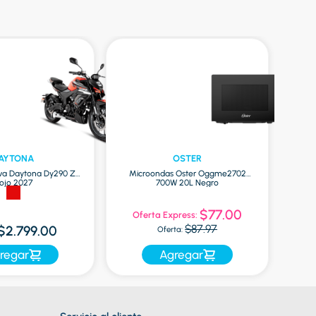
AYTONA
OSTER
va Daytona Dy290 Zr
Microondas Oster Oggme2702
Globa
ojo 2027
700W 20L Negro
$77.00
Oferta Express:
$87.97
$2.799.00
Oferta:
regar
Agregar