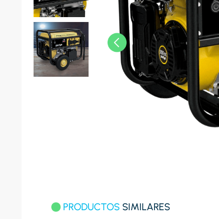
8
.
celula
9
.
cocina
10
.
conge
PRODUCTOS
SIMILARES