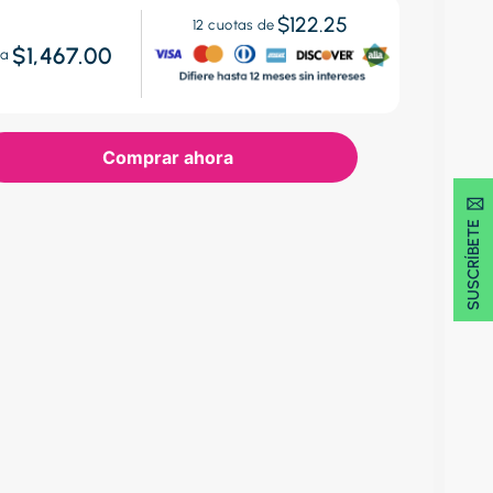
$122.25
12
cuotas de
$1,467.00
ta
Comprar ahora
SUSCRÍBETE 🖂