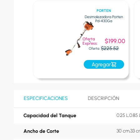
PORTEN
Desmalezadora Porten
Pd-430Ga
Oferta
$199.00
Express:
$225.52
Oferta:
Agregar
ESPECIFICACIONES
DESCRIPCIÓN
Capacidad del Tanque
0.25 L,0.85 
Ancho de Corte
30 cm,33 