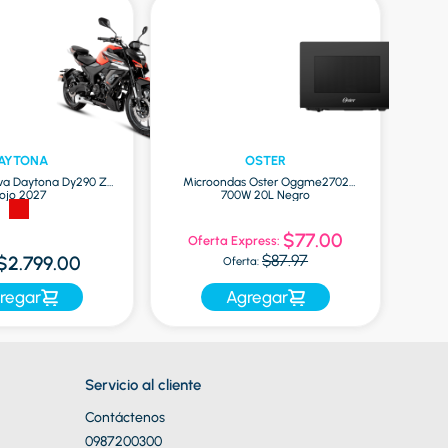
AYTONA
OSTER
va Daytona Dy290 Zr
Microondas Oster Oggme2702
Globa
ojo 2027
700W 20L Negro
$77.00
Oferta Express:
$87.97
$2.799.00
Oferta:
regar
Agregar
Servicio al cliente
Contáctenos
0987200300