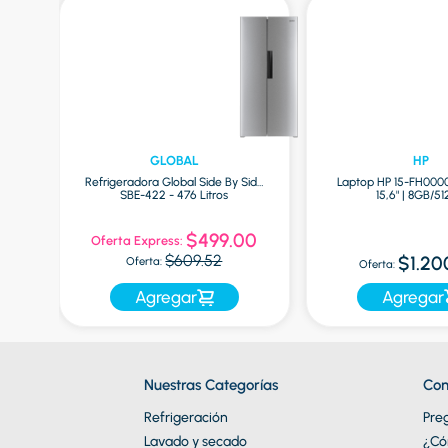
GLOBAL
HP
Refrigeradora Global Side By Side
Laptop HP 15-FH000
ro
SBE-422 - 476 Litros
15,6" | 8GB/5
0
$499.00
Oferta Express:
$609.52
$1.20
Oferta:
Oferta:
Agregar
Agregar
Nuestras Categorías
Con
Refrigeración
Pre
Lavado y secado
¿Có