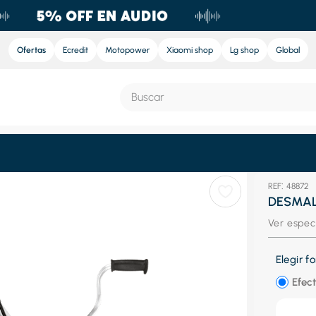
Ofertas
Ecredit
Motopower
Xiaomi shop
Lg shop
Global
Buscar
S MÁS BUSCADOS
:
48872
e
DESMAL
nd sound
Ver espec
ra
Elegir 
nd sound pro
Efect
eradora