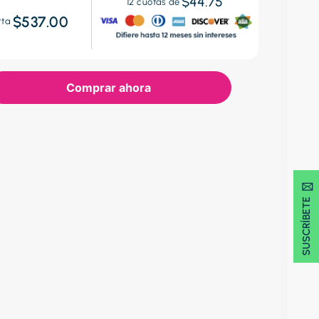
$44.75
12
cuotas de
$537.00
rta
Comprar ahora
SUSCRÍBETE 🖂