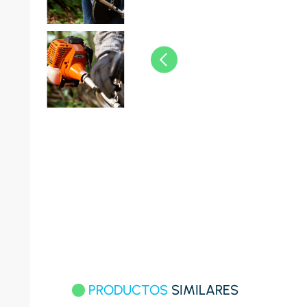
8
.
celula
9
.
cocina
10
.
conge
PRODUCTOS
SIMILARES