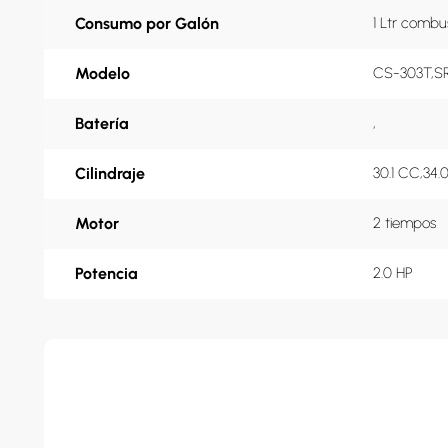
Consumo por Galón
1 Ltr combu
Modelo
CS-303T,S
Batería
,
Cilindraje
30.1 CC,34.
Motor
2 tiempos
Potencia
2.0 HP