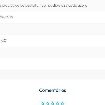
stible x 25 cc de aceite,1 Ltr combustible x 25 cc de aceite
RM-3605
0 CC
Comentarios
☆
☆
☆
☆
☆