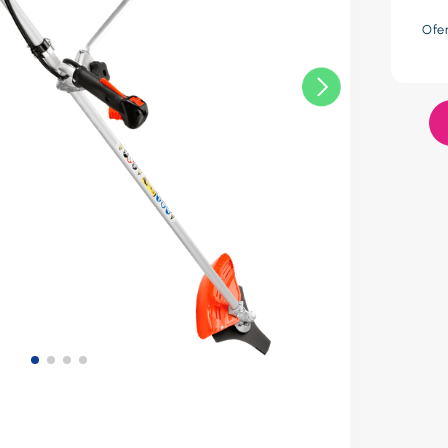
res
Ofe
lador