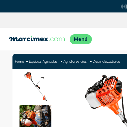
TÉRMINO
1
.
motos
Equipos Agrícolas
Agroforestales
Desmalezadoras
2
.
moto
3
.
iphon
4
.
engla
5
.
lavado
6
.
engla
7
.
refrig