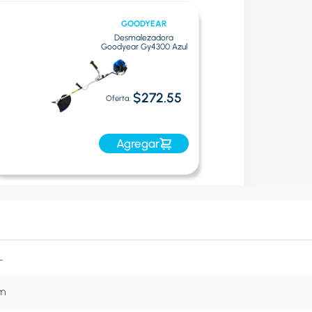
GOODYEAR
Desmalezadora
Goodyear Gy4300 Azul
$272.55
Oferta:
Agregar
L
cm