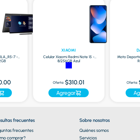
XIAOMI
D
0LA_R5-7 -
Celular Xiaomi Redmi Note 15 -
Moto Deporti
12GB
8/256GB Azul
R
0.00
$310.01
Oferta:
Oferta:
Agregar
Ag
sultas frecuentes
Sobre nosotros
guntas frecuentes
Quiénes somos
mo comprar?
Servicios