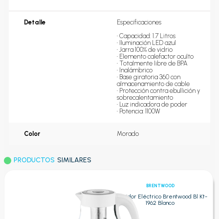
Detalle
Especificaciones

• Capacidad: 1.7 Litros 

• Iluminación LED azul 

• Jarra 100% de vidrio 

• Elemento calefactor oculto 

• Totalmente libre de BPA 

• Inalámbrico 

• Base giratoria 360 con 
almacenamiento de cable 

• Protección contra ebullición y 
sobrecalentamiento 

• Luz indicadora de poder 

• Potencia: 1100W
Color
Morado
PRODUCTOS
SIMILARES
BRENTWOOD
Hervidor Eléctrico Brentwood Bl Kt-
1962 Blanco