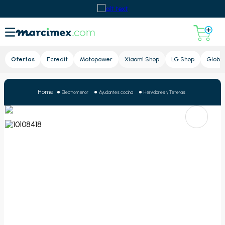
Lupa
Ofertas
Ecredit
Motopower
Xiaomi Shop
LG Shop
Global
Electromenor
Ayudantes cocina
Hervidores y Teteras