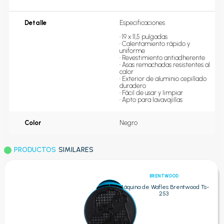
Detalle
Especificaciones

• 19 x 11,5 pulgadas 

• Calentamiento rápido y 
uniforme 

• Revestimiento antiadherente 

• Asas remachadas resistentes al 
calor 

• Exterior de aluminio cepillado 
duradero 

• Fácil de usar y limpiar 

• Apto para lavavajillas
Color
Negro
PRODUCTOS
SIMILARES
BRENTWOOD
Máquina de Wafles Brentwood Ts-
253