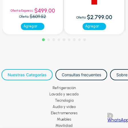
$499.00
Oferta Express:
$609.52
$2.799.00
Oferta:
Oferta:
Agregar
Agregar
Nuestras Categorías
Consultas frecuentes
Sobre
Refrigeración
Lavado y secado
Tecnología
Audio y video
Electromenores
x
Muebles
Movilidad