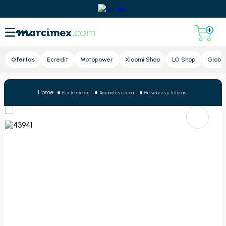
Lupa
Ofertas
Ecredit
Motopower
Xiaomi Shop
LG Shop
Global
Electromenor
Ayudantes cocina
Hervidores y Teteras