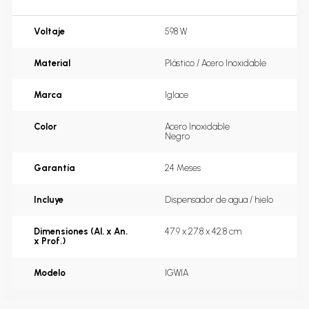
Voltaje
598 W
Material
Plástico / Acero Inoxidable
Marca
Iglace
Color
Acero Inoxidable
Negro
Garantía
24 Meses
Incluye
Dispensador de agua / hielo
Dimensiones (Al. x An.
47.9 x 27.8 x 42.8 cm
x Prof.)
Modelo
IGWIA