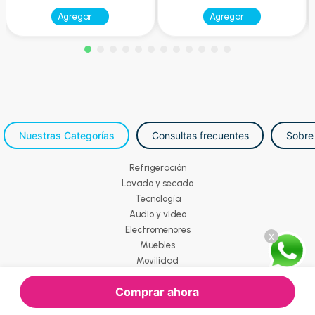
Agregar
Agregar
Nuestras Categorías
Consultas frecuentes
Sobre
Refrigeración
Lavado y secado
Tecnología
Audio y video
Electromenores
x
Muebles
Movilidad
Comprar ahora
Todos los derechos reservados. COPYRIGHT © | Marcimex S.A.