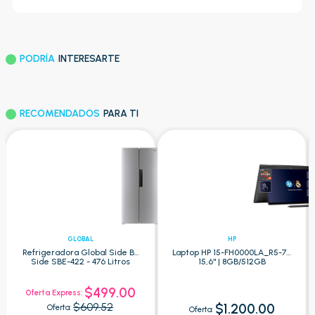
PODRÍA
INTERESARTE
RECOMENDADOS
PARA TI
GLOBAL
HP
Refrigeradora Global Side By
Laptop HP 15-FH0000LA_R5-7 -
Side SBE-422 - 476 Litros
15,6" | 8GB/512GB
$499.00
Oferta Express:
$609.52
$1.200.00
Oferta:
Oferta: