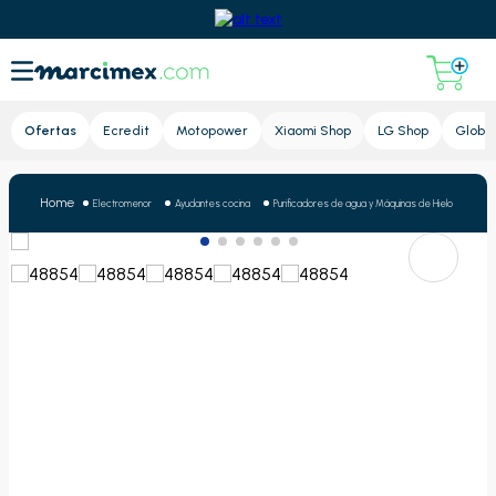
Lupa
Ofertas
Ecredit
Motopower
Xiaomi Shop
LG Shop
Global
Electromenor
Ayudantes cocina
Purificadores de agua y Máquinas de Hielo