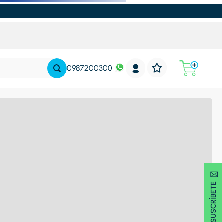
0987200300
SUSCRÍBETE 🖂