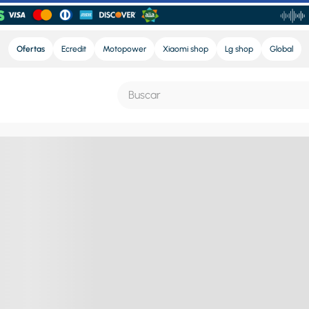
Ofertas
Ecredit
Motopower
Xiaomi shop
Lg shop
Global
Buscar
S MÁS BUSCADOS
nd sound
nd sound pro
e
ra
eradora