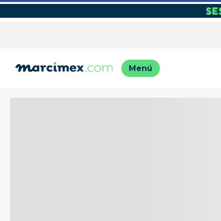
TÉRMINO
1
.
motos
2
.
engla
3
.
moto
4
.
engla
5
.
iphon
6
.
lavado
7
.
refrig