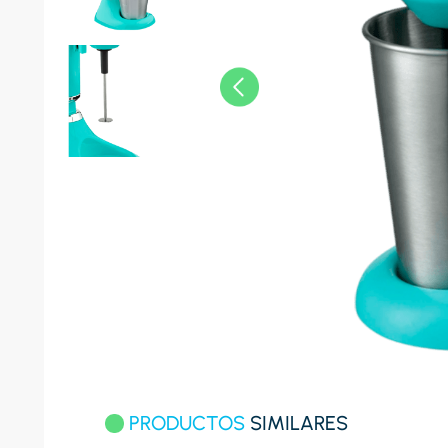
8
.
celula
9
.
cocina
10
.
conge
PRODUCTOS
SIMILARES