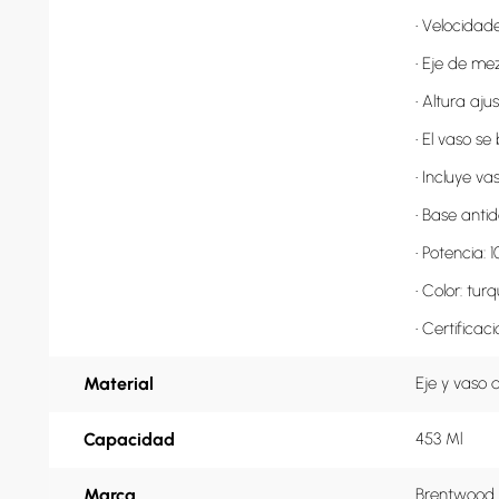
• Velocidade
• Eje de me
• Altura aju
• El vaso se
• Incluye va
• Base antide
• Potencia: 1
• Color: turq
• Certificac
Material
Eje y vaso 
Capacidad
453 Ml
Marca
Brentwood