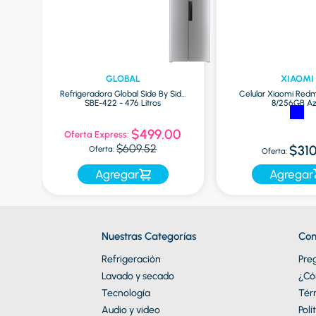
GLOBAL
XIAOMI
las
Refrigeradora Global Side By Side
Celular Xiaomi Redm
SBE-422 - 476 Litros
8/256GB Az
$499.00
Oferta Express:
$609.52
$310
Oferta:
Oferta:
Agregar
Agregar
Nuestras Categorías
Con
Refrigeración
Pre
Lavado y secado
¿Có
Tecnología
Tér
Audio y video
Polí