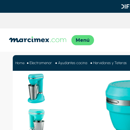
TÉRMINO
1
.
motos
Electromenor
Ayudantes cocina
Hervidores y Teteras
2
.
moto
3
.
iphon
4
.
engla
5
.
engla
6
.
lavado
7
.
refrig