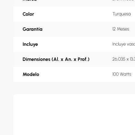
Color
Turquesa
Garantía
12 Meses
Incluye
Incluye vas
Dimensiones (Al. x An. x Prof.)
26,035 x 13,
Modelo
100 Watts