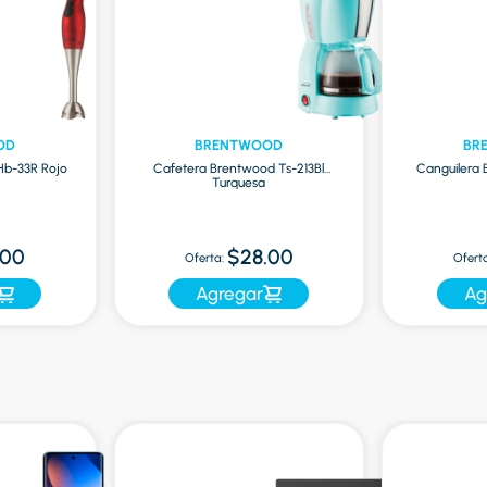
OD
BRENTWOOD
BR
Hb-33R Rojo
Cafetera Brentwood Ts-213Bl
Canguilera
Turquesa
.00
$28.00
Oferta:
Oferta
Agregar
Ag