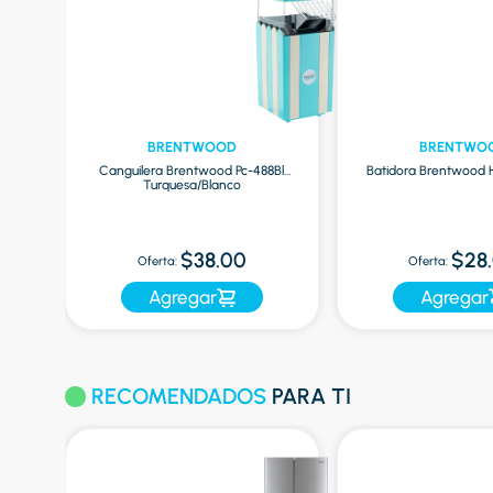
BRENTWOOD
BRENTWO
no
Canguilera Brentwood Pc-488Bl
Batidora Brentwood 
Turquesa/Blanco
$38.00
$28
Oferta:
Oferta:
Agregar
Agregar
RECOMENDADOS
PARA TI