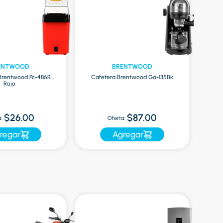
ENTWOOD
BRENTWOOD
 Brentwood Pc-486R
Cafetera Brentwood Ga-135Bk
Bati
Rojo
$26.00
$87.00
:
Oferta:
regar
Agregar