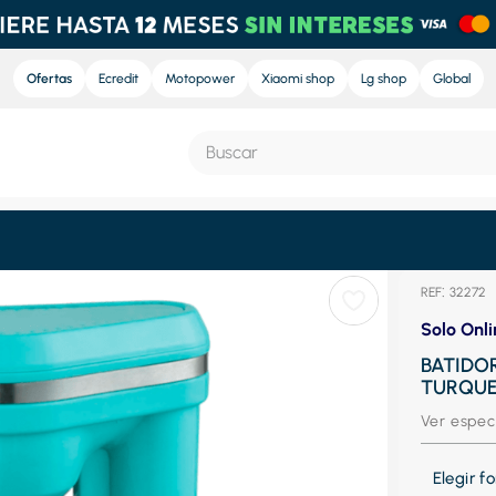
Ofertas
Ecredit
Motopower
Xiaomi shop
Lg shop
Global
Buscar
S MÁS BUSCADOS
:
32272
e
Solo Onli
nd sound
BATIDO
TURQU
nd sound pro
Ver espec
ra
eradora
Elegir 