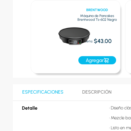
RIMA
BRENTWOOD
vidor Electrico
Máquina de Pancakes
 110W | Blanco
Brentwood Ts-602 Negro
$20.00
$43.00
Oferta:
egar
Agregar
ESPECIFICACIONES
DESCRIPCIÓN
Detalle
• Diseño clá
• Mezcle ba
• Listo en m