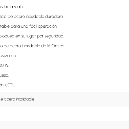
s: baja y alta.

zcla de acero inoxidable duradero.

stable para una fácil operación.

 bloquea en su lugar por seguridad.

so de acero inoxidable de 15 Onzas.

slizante.

00 W.

uesa.

ión: cETL.
de acero inoxidable