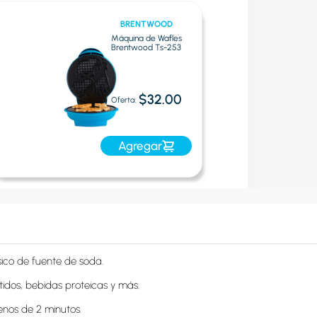
BRENTWOOD
Máquina de Wafles
Brentwood Ts-253
$32.00
Oferta:
Agregar
sico de fuente de soda.

tidos, bebidas proteicas y más.

enos de 2 minutos.
