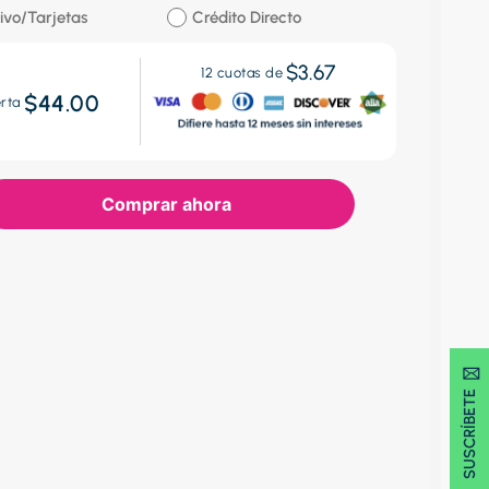
ivo/Tarjetas
Crédito Directo
$3.67
12
cuotas de
$44.00
erta
Comprar ahora
SUSCRÍBETE 🖂