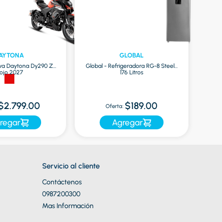
AYTONA
GLOBAL
va Daytona Dy290 Zr
Global - Refrigeradora RG-8 Steel |
ojo 2027
176 Litros
O
$2.799.00
$189.00
Oferta:
regar
Agregar
Servicio al cliente
Contáctenos
0987200300
Mas Información