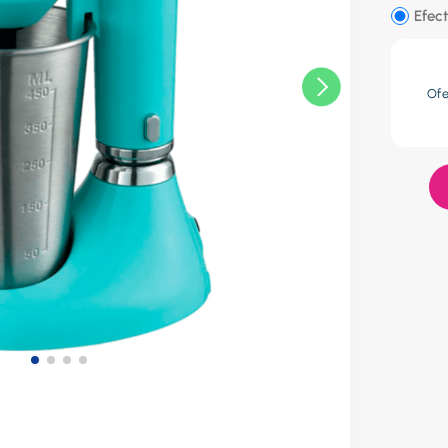
res
Efect
lador
Of