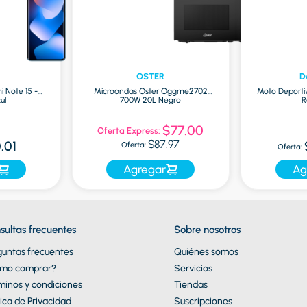
OSTER
D
i Note 15 -
Microondas Oster Oggme2702
Moto Deporti
ul
700W 20L Negro
R
$77.00
Oferta Express:
$87.97
.01
Oferta:
Oferta:
Agregar
Ag
sultas frecuentes
Sobre nosotros
guntas frecuentes
Quiénes somos
mo comprar?
Servicios
minos y condiciones
Tiendas
tica de Privacidad
Suscripciones