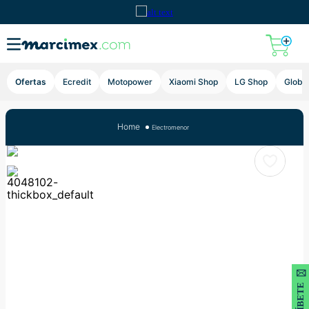
Lupa
Ofertas
Ecredit
Motopower
Xiaomi Shop
LG Shop
Global
Electromenor
SUSCRÍBETE 🖂