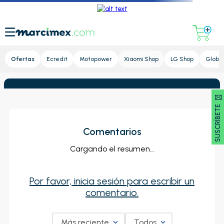
Lupa
Ofertas
Ecredit
Motopower
Xiaomi Shop
LG Shop
Global
SUSCRÍBETE 🖂
Comentarios
Cargando el resumen…
Por favor, inicia sesión para escribir un
comentario.
Más reciente
Todos