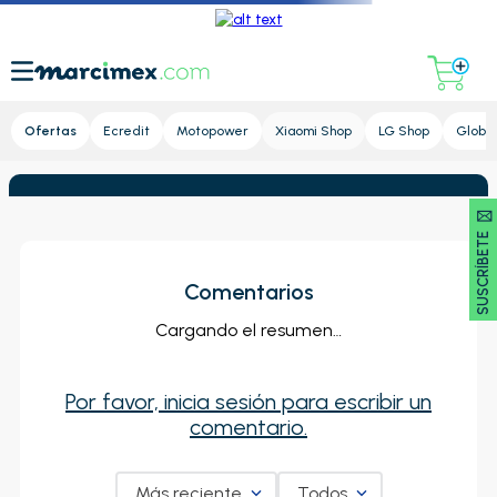
Lupa
Ofertas
Ecredit
Motopower
Xiaomi Shop
LG Shop
Global
SUSCRÍBETE 🖂
Comentarios
Cargando el resumen…
Por favor, inicia sesión para escribir un
comentario.
Más reciente
Todos