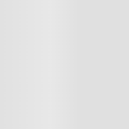
res
lador