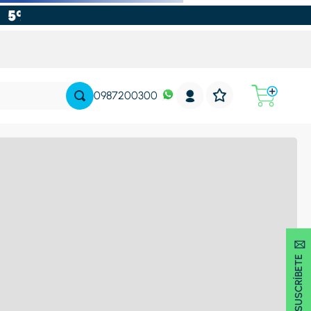
0987200300
SUSCRÍBETE 🖂