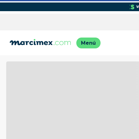
TÉRMINO
1
.
motos
2
.
moto
3
.
iphon
4
.
engla
5
.
lavado
6
.
engla
7
.
refrig