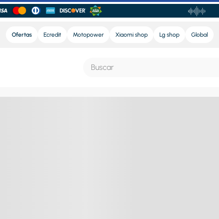
Ofertas
Ecredit
Motopower
Xiaomi shop
Lg shop
Global
Buscar
S MÁS BUSCADOS
e
nd sound
ra
nd sound pro
eradora