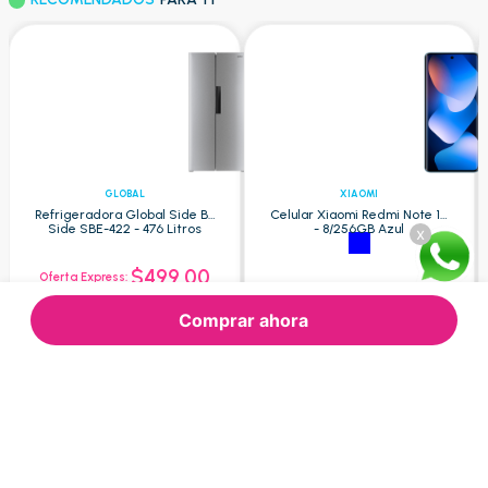
GLOBAL
XIAOMI
Refrigeradora Global Side By
Celular Xiaomi Redmi Note 15
Side SBE-422 - 476 Litros
- 8/256GB Azul
x
$499.00
Oferta Express:
$609.52
$310.01
Oferta:
Oferta:
Comprar ahora
Agregar
Agregar
Nuestras Categorías
Consultas frecuentes
Sobre