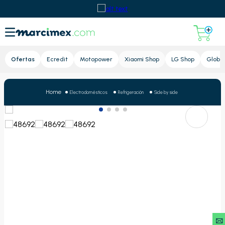
Lupa
Ofertas
Ecredit
Motopower
Xiaomi Shop
LG Shop
Global
Electrodomésticos
Refrigeración
Side by side