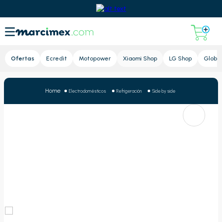
Lupa
Ofertas
Ecredit
Motopower
Xiaomi Shop
LG Shop
Global
Electrodomésticos
Refrigeración
Side by side