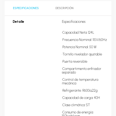
ESPECIFICACIONES
DESCRIPCIÓN
Detalle
Especificaciones

•Capacidad Neta: 124L

•Frecuencia Nominal: 115V/60Hz

•Potencia Nominal: 50 W

•Tornillo nivelador ajustable

•Puerta reversible

•Compartimento enfriador 
separado

•Control de temperatura 
mecánica

•Refrigerante: R600a,22g

•Capacidad de carga: 40H

•Clase climática: ST

•Consumo de energía: 
150kwh/year
