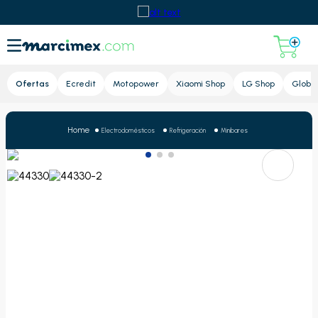
Lupa
Ofertas
Ecredit
Motopower
Xiaomi Shop
LG Shop
Global
Electrodomésticos
Refrigeración
Minibares