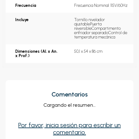
Frecuencia
Frecuencia Nominal: 115V/60Hz
Incluye
Tornillo nivelador 
ajustablePuerta 
reversibleCompartimento 
enfriador separadoControl de 
temperatura mecánica
Dimensiones (Al. x An.
50,1 x 54 x 86 cm
x Prof.)
Comentarios
Cargando el resumen…
Por favor, inicia sesión para escribir un
comentario.