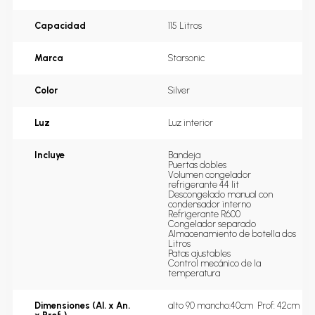
Capacidad
115 Litros
Marca
Starsonic
Color
Silver
Luz
Luz interior
Incluye
Bandeja 

Puertas dobles 

Volumen congelador 
refrigerante 44 lit 

Descongelado manual con 
condensador interno 

Refrigerante R600 

Congelador separado  

Almacenamiento de botella dos 
Litros 

Patas ajustables 

Control mecánico de la 
temperatura
Dimensiones (Al. x An.
alto 90 mancho:40cm  Prof: 42cm