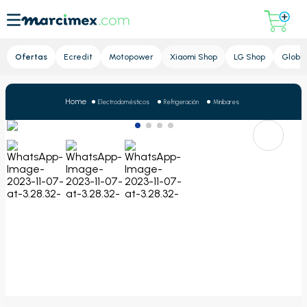
Lupa
Ofertas
Ecredit
Motopower
Xiaomi Shop
LG Shop
Global
Electrodomésticos
Refrigeración
Minibares