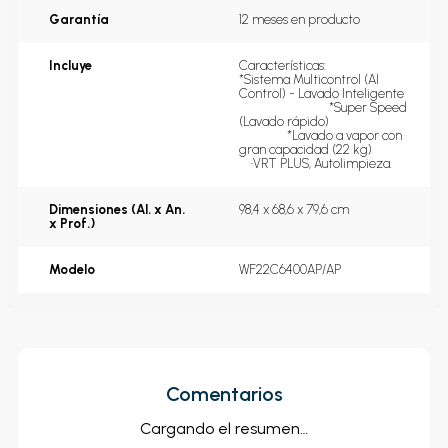
Garantía
12 meses en producto
Incluye
Características:                        
  *Sistema Multicontrol (AI 
Control) - Lavado Inteligente   
                                   *Super 
Speed (Lavado rápido)             
*Lavado a vapor con gran 
capacidad (22 kg)                    
   •VRT PLUS, Autolimpieza.
Dimensiones (Al. x
98,4 x 68,6 x 79,6 cm
An. x Prof.)
Modelo
WF22C6400AP/AP
Comentarios