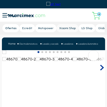
Lupa
Ofertas
Ecredit
Motopower
Xiaomi Shop
LG Shop
Globa
Electrodomésticos
Lavado y secado
Lavadoras
Lavadora Automática