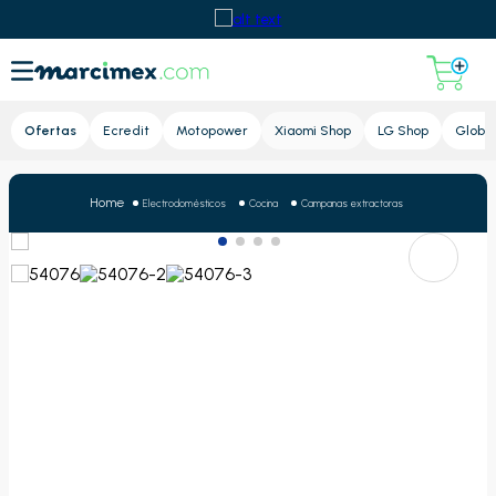
Lupa
Ofertas
Ecredit
Motopower
Xiaomi Shop
LG Shop
Global
Electrodomésticos
Cocina
Campanas extractoras